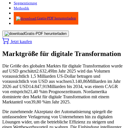
Segmentierung
Methodik
Infografiken
Gratis-PDF herunterladen
Gratis-PDF herunterladen
Jetzt kaufen
Marktgröße für digitale Transformation
Die Größe des globalen Marktes für digitale Transformation wurde
auf USD geschätzt
2.632,49
Im Jahr 2025 wird das Volumen
voraussichtlich 1,5 Milliarden US-Dollar betragen und
voraussichtlich von USD aus wachsen
3.140,86
Milliarden im Jahr
2026 auf USD
14.847,91
Milliarden bis 2034, was einem CAGR
von entspricht
21,40 %
im Prognosezeitraum. Nordamerika
dominierte den Markt für digitale Transformation mit einem
Marktanteil von
39,80 %
im Jahr 2025.
Die zunehmende Akzeptanz der Automatisierung spiegelt die
umfassendere Verlagerung von Unternehmen hin zu digitalen
Lösungen wider, um die betriebliche Effizienz zu steigern und
einen Wettbewerbsvorteil zu wahren. Die Einbindung intelligenter