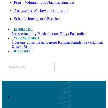
Preis-, Volumen- und Nachfrageanalyse
Analyse der Wettbewerbslandschaft
Schnelle Intelligence-Berichte
EINBLICKE
Pressemitteilung
Vordenkertum
Blogs
Fallstudien
WER WIR SIND
Über uns
Unser Team
Unsere Kunden
Kundenbewertungen
Unsere Zitate
KONTAKT