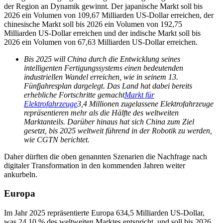
der Region an Dynamik gewinnt. Der japanische Markt soll bis
2026 ein Volumen von 109,67 Milliarden US-Dollar erreichen, der
chinesische Markt soll bis 2026 ein Volumen von 192,75
Milliarden US-Dollar erreichen und der indische Markt soll bis
2026 ein Volumen von 67,63 Milliarden US-Dollar erreichen.
Bis 2025 will China durch die Entwicklung seines
intelligenten Fertigungssystems einen bedeutenden
industriellen Wandel erreichen, wie in seinem 13.
Fünfjahresplan dargelegt. Das Land hat dabei bereits
erhebliche Fortschritte gemacht
Markt für
Elektrofahrzeuge
3,4 Millionen zugelassene Elektrofahrzeuge
repräsentieren mehr als die Hälfte des weltweiten
Marktanteils. Darüber hinaus hat sich China zum Ziel
gesetzt, bis 2025 weltweit führend in der Robotik zu werden,
wie CGTN berichtet.
Daher dürften die oben genannten Szenarien die Nachfrage nach
digitaler Transformation in den kommenden Jahren weiter
ankurbeln.
Europa
Im Jahr 2025 repräsentierte Europa 634,5 Milliarden US-Dollar,
was 24,10 % des weltweiten Marktes entspricht, und soll bis 2026