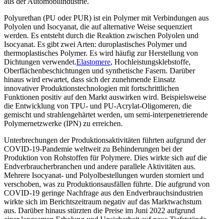
aus der Automobilindustrie.
Polyurethan (PU oder PUR) ist ein Polymer mit Verbindungen aus
Polyolen und Isocyanat, die auf alternative Weise sequenziert
werden. Es entsteht durch die Reaktion zwischen Polyolen und
Isocyanat. Es gibt zwei Arten: duroplastisches Polymer und
thermoplastisches Polymer. Es wird häufig zur Herstellung von
Dichtungen verwendet.
Elastomere
, Hochleistungsklebstoffe,
Oberflächenbeschichtungen und synthetische Fasern. Darüber
hinaus wird erwartet, dass sich der zunehmende Einsatz
innovativer Produktionstechnologien mit fortschrittlichen
Funktionen positiv auf den Markt auswirken wird. Beispielsweise
die Entwicklung von TPU- und PU-Acrylat-Oligomeren, die
gemischt und strahlengehärtet werden, um semi-interpenetrierende
Polymernetzwerke (IPN) zu erreichen.
Unterbrechungen der Produktionsaktivitäten führten aufgrund der
COVID-19-Pandemie weltweit zu Behinderungen bei der
Produktion von Rohstoffen für Polymere. Dies wirkte sich auf die
Endverbraucherbranchen und andere parallele Aktivitäten aus.
Mehrere Isocyanat- und Polyolbestellungen wurden storniert und
verschoben, was zu Produktionsausfällen führte. Die aufgrund von
COVID-19 geringe Nachfrage aus den Endverbrauchsindustrien
wirkte sich im Berichtszeitraum negativ auf das Marktwachstum
aus. Darüber hinaus stürzten die Preise im Juni 2022 aufgrund