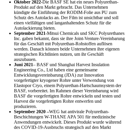
Oktober 2022-
Die BASF SE hat ein neues Polyurethan-
Produkt auf den Markt gebracht. Das Unternehmen
kündigte die Einführung der RODIM-Folie aus PU zum
Schutz des Autolacks an. Der Film ist unsichtbar und soll
einen vielfältigen und langanhaltenden Schutz für die
Autolackierung bieten.
September 2021-
Mitsui Chemicals und SKC Polyurethanes
Inc. gaben bekannt, dass sie ihre Joint-Venture-Vereinbarung
für das Geschäft mit Polyurethan-Rohstoffen auflösen
werden. Danach können beide Unternehmen ihre eigenen
strategischen Richtlinien nutzen, um ihr Geschäft
auszubauen.
Juni 2021
– BASF und Shanghai Harvest Insulation
Engineering Co., Ltd haben eine gemeinsame
Entwicklungsvereinbarung (JDA) zur Innovation
vorgefertigter kryogener Rohre unter Verwendung von
Elastopor Cryo, einem Polyurethan-Hartschaumsystem der
BASF, vorbereitet. Im Rahmen dieser Vereinbarung wird
BASF die vorgefertigten Rohre entwickeln und testen und
Harvest die vorgefertigten Rohre entwerfen und
produzieren.
September 2020 –
WEG hat antivirale Polyurethan-
Beschichtungen W-THANE APA 501 für medizinische
Anwendungen entwickelt. Dieses Produkt wurde während
des COVID-19-Ausbruchs strategisch auf den Markt