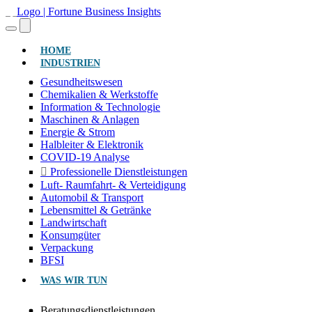
(AKTUELL)
HOME
INDUSTRIEN
Gesundheitswesen
Chemikalien & Werkstoffe
Information & Technologie
Maschinen & Anlagen
Energie & Strom
Halbleiter & Elektronik
COVID-19 Analyse
Professionelle Dienstleistungen
Luft- Raumfahrt- & Verteidigung
Automobil & Transport
Lebensmittel & Getränke
Landwirtschaft
Konsumgüter
Verpackung
BFSI
WAS WIR TUN
Beratungsdienstleistungen