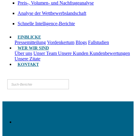
Preis-, Volumen- und Nachfrageanalyse
Analyse der Wettbewerbslandschaft
Schnelle Intelligence-Berichte
EINBLICKE
Pressemitteilung
Vordenkertum
Blogs
Fallstudien
WER WIR SIND
Über uns
Unser Team
Unsere Kunden
Kundenbewertungen
Unsere Zitate
KONTAKT