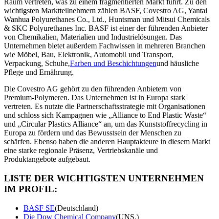
Raum vertreten, was zu einem fragmentierten Markt führt. Zu den
wichtigsten Marktteilnehmern zählen BASF, Covestro AG, Yantai
Wanhua Polyurethanes Co., Ltd., Huntsman und Mitsui Chemicals
& SKC Polyurethanes Inc. BASF ist einer der führenden Anbieter
von Chemikalien, Materialien und Industrielösungen. Das
Unternehmen bietet außerdem Fachwissen in mehreren Branchen
wie Möbel, Bau, Elektronik, Automobil und Transport,
Verpackung, Schuhe,
Farben und Beschichtungen
und häusliche
Pflege und Ernährung.
Die Covestro AG gehört zu den führenden Anbietern von
Premium-Polymeren. Das Unternehmen ist in Europa stark
vertreten. Es nutzte die Partnerschaftsstrategie mit Organisationen
und schloss sich Kampagnen wie „Alliance to End Plastic Waste“
und „Circular Plastics Alliance“ an, um das Kunststoffrecycling in
Europa zu fördern und das Bewusstsein der Menschen zu
schärfen. Ebenso haben die anderen Hauptakteure in diesem Markt
eine starke regionale Präsenz, Vertriebskanäle und
Produktangebote aufgebaut.
LISTE DER WICHTIGSTEN UNTERNEHMEN
IM PROFIL:
BASF SE
(Deutschland)
Die Dow Chemical Company
(UNS.)