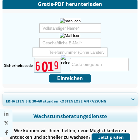
Gratis-PDF herunterladen
Sicherheitscode
Einreichen
ERHALTEN SIE 30–60
stunden
KOSTENLOSE ANPASSUNG
Regionale und länderspezifische Abdeckung erweitern,
Wachstumsberatungsdienste
Segmentanalyse, Unternehmensprofile, Wettbewerbs-
Benchmarking, und Endnutzer-Einblicke.
Wie können wir Ihnen helfen, neue Möglichkeiten zu
entdecken und schneller zu wachsen?
Jetzt prüfen
Jetzt anpassen