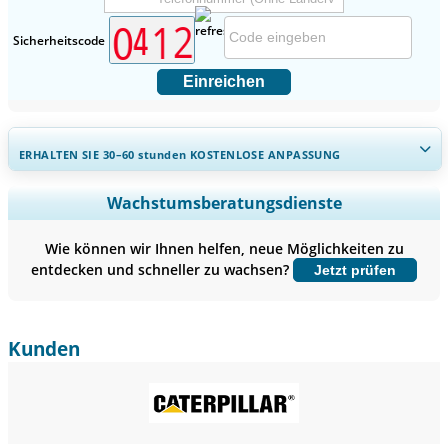
Sicherheitscode
Einreichen
ERHALTEN SIE 30–60
stunden
KOSTENLOSE ANPASSUNG
Regionale und länderspezifische Abdeckung erweitern,
Wachstumsberatungsdienste
Segmentanalyse, Unternehmensprofile, Wettbewerbs-
Benchmarking, und Endnutzer-Einblicke.
Wie können wir Ihnen helfen, neue Möglichkeiten zu
entdecken und schneller zu wachsen?
Jetzt prüfen
Jetzt anpassen
Kunden