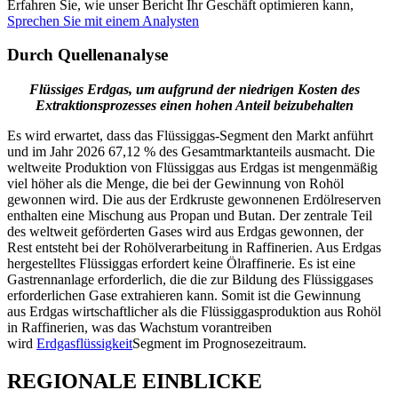
Erfahren Sie, wie unser Bericht Ihr Geschäft optimieren kann,
Sprechen Sie mit einem Analysten
Durch Quellenanalyse
Flüssiges Erdgas, um aufgrund der niedrigen Kosten des
Extraktionsprozesses einen hohen Anteil beizubehalten
Es wird erwartet, dass das Flüssiggas-Segment den Markt anführt
und im Jahr 2026 67,12 % des Gesamtmarktanteils ausmacht. Die
weltweite Produktion von Flüssiggas aus Erdgas ist mengenmäßig
viel höher als die Menge, die bei der Gewinnung von Rohöl
gewonnen wird. Die aus der Erdkruste gewonnenen Erdölreserven
enthalten eine Mischung aus Propan und Butan. Der zentrale Teil
des weltweit geförderten Gases wird aus Erdgas gewonnen, der
Rest entsteht bei der Rohölverarbeitung in Raffinerien. Aus Erdgas
hergestelltes Flüssiggas erfordert keine Ölraffinerie. Es ist eine
Gastrennanlage erforderlich, die die zur Bildung des Flüssiggases
erforderlichen Gase extrahieren kann. Somit ist die Gewinnung
aus Erdgas wirtschaftlicher als die Flüssiggasproduktion aus Rohöl
in Raffinerien, was das Wachstum vorantreiben
wird
Erdgasflüssigkeit
Segment im Prognosezeitraum.
REGIONALE EINBLICKE