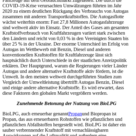
Fahrzeuge auf dem Gebrauchtmarkt zugelassen. Die durch die
COVID-19-Krise verursachten Umwälzungen führten im Jahr
2020 zu einem deutlichen Rückgang des Verbrauchs von Autogas
zusammen mit anderen Transportkraftstoffen. Die Autogasflotte
wächst weiterhin enorm: Fast 27,8 Millionen Autogasfahrzeuge
sind weltweit aktiv im Einsatz. Der Anteil des Gases am gesamten
Kraftstoffverbrauch von Kraftfahrzeugen variiert stark zwischen
den Ländern und reicht von 0,03 % in den Vereinigten Staaten bis
über 25 % in der Ukraine. Der enorme Unterschied im Erfolg von
Autogas im Wettbewerb mit Benzin, Diesel und anderen
konventionellen Kraftstoffen für Kraftfahrzeuge lässt sich
hauptsächlich durch Unterschiede in der staatlichen Anreizpolitik
erklären. Der Hauptgrund, warum die Regierungen vieler Länder
Autogas und andere alternative Kraftstoffe aktiv fördern, ist die
Umwelt. In den meisten weltweit durchgeführten Studien zum
Vergleich der Umweltleistung übertrifft Autogas Benzin, Diesel
und einige andere alternative Kraftstoffe. Es wird erwartet, dass
diese Faktoren den globalen Markt vergrößern werden.
Zunehmende Betonung der Nutzung von BioLPG
BioLPG, auch erneuerbar genannt
Propan
und Biopropan ist
Propan, das aus erneuerbaren Rohstoffen wie pflanzlichen und
pflanzlichen Abfallstoffen hergestellt wird. BioLPG ist daher ein
sauber verbrennender Kraftstoff mit vernachlässigbaren
Auswirkungen auf die Luftqualität und außerdem eine