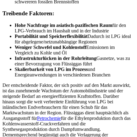
schwereren fossilen Brennstoffen
Treibende Faktoren:
Hohe Nachfrage im asiatisch-pazifischen Raum
für den
LPG-Verbrauch im Haushalt und in der Industrie
Portabilität und Speicherflexibilität
Dadurch ist LPG ideal
für abgelegene/netzunabhängige Regionen
Weniger Schwefel und Kohlenstoff
Emissionen im
Vergleich zu Kohle und Öl
Infrastrukturlücken in der Rohrleitung
Gasnetze, was zu
einer Bevorzugung von Flüssiggas führt
Skalierbarkeit von LPG im Prozess
und
Energieanwendungen in verschiedenen Branchen
Der entscheidende Faktor, der sich positiv auf den Markt auswirkt,
ist das zunehmende Wachstum der Automobilindustrie und der
steigende Bedarf an energieeffizienten Kraftstoffen. Darüber
hinaus sorgt die weit verbreitete Einführung von LPG bei
inländischen Endverbrauchern für einen Schub für das
Marktwachstum in der Region. Flüssiggas dient hauptsächlich als
Ausgangsstoff für
Petrochemie
für die Ethylenproduktion durch das
Kohlenwasserstoff-Crackverfahren und die
Synthesegasproduktion durch Dampfumwandlung.
Dementsprechend begünstigt auch die Verlagerung der