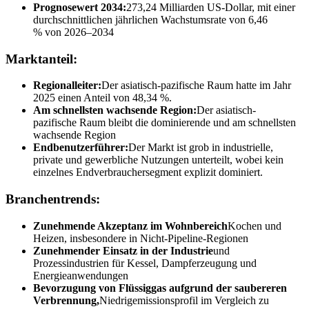
Prognosewert 2034:
273,24 Milliarden US-Dollar, mit einer
durchschnittlichen jährlichen Wachstumsrate von 6,46
% von 2026–2034
Marktanteil:
Regionalleiter:
Der asiatisch-pazifische Raum hatte im Jahr
2025 einen Anteil von 48,34 %.
Am schnellsten wachsende Region:
Der asiatisch-
pazifische Raum bleibt die dominierende und am schnellsten
wachsende Region
Endbenutzerführer:
Der Markt ist grob in industrielle,
private und gewerbliche Nutzungen unterteilt, wobei kein
einzelnes Endverbrauchersegment explizit dominiert.
Branchentrends:
Zunehmende Akzeptanz im Wohnbereich
Kochen und
Heizen, insbesondere in Nicht-Pipeline-Regionen
Zunehmender Einsatz in der Industrie
und
Prozessindustrien für Kessel, Dampferzeugung und
Energieanwendungen
Bevorzugung von Flüssiggas aufgrund der saubereren
Verbrennung,
Niedrigemissionsprofil im Vergleich zu