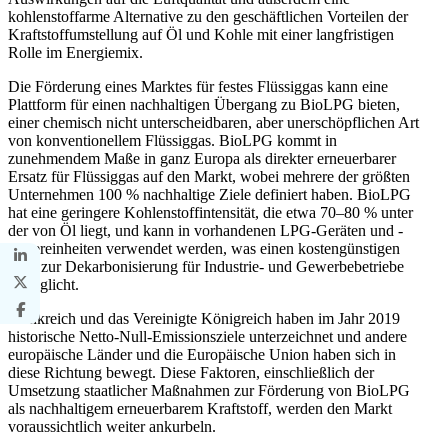
kohlenstoffarme Alternative zu den geschäftlichen Vorteilen der
Kraftstoffumstellung auf Öl und Kohle mit einer langfristigen
Rolle im Energiemix.
Die Förderung eines Marktes für festes Flüssiggas kann eine
Plattform für einen nachhaltigen Übergang zu BioLPG bieten,
einer chemisch nicht unterscheidbaren, aber unerschöpflichen Art
von konventionellem Flüssiggas. BioLPG kommt in
zunehmendem Maße in ganz Europa als direkter erneuerbarer
Ersatz für Flüssiggas auf den Markt, wobei mehrere der größten
Unternehmen 100 % nachhaltige Ziele definiert haben. BioLPG
hat eine geringere Kohlenstoffintensität, die etwa 70–80 % unter
der von Öl liegt, und kann in vorhandenen LPG-Geräten und -
Lagereinheiten verwendet werden, was einen kostengünstigen
Weg zur Dekarbonisierung für Industrie- und Gewerbebetriebe
ermöglicht.
Frankreich und das Vereinigte Königreich haben im Jahr 2019
historische Netto-Null-Emissionsziele unterzeichnet und andere
europäische Länder und die Europäische Union haben sich in
diese Richtung bewegt. Diese Faktoren, einschließlich der
Umsetzung staatlicher Maßnahmen zur Förderung von BioLPG
als nachhaltigem erneuerbarem Kraftstoff, werden den Markt
voraussichtlich weiter ankurbeln.