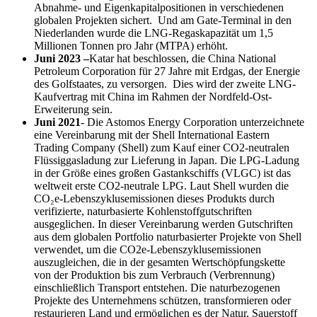
Abnahme- und Eigenkapitalpositionen in verschiedenen
globalen Projekten sichert. Und am Gate-Terminal in den
Niederlanden wurde die LNG-Regaskapazität um 1,5
Millionen Tonnen pro Jahr (MTPA) erhöht.
Juni 2023 –
Katar hat beschlossen, die China National
Petroleum Corporation für 27 Jahre mit Erdgas, der Energie
des Golfstaates, zu versorgen. Dies wird der zweite LNG-
Kaufvertrag mit China im Rahmen der Nordfeld-Ost-
Erweiterung sein.
Juni 2021
- Die Astomos Energy Corporation unterzeichnete
eine Vereinbarung mit der Shell International Eastern
Trading Company (Shell) zum Kauf einer CO2-neutralen
Flüssiggasladung zur Lieferung in Japan. Die LPG-Ladung
in der Größe eines großen Gastankschiffs (VLGC) ist das
weltweit erste CO2-neutrale LPG. Laut Shell wurden die
CO₂e-Lebenszyklusemissionen dieses Produkts durch
verifizierte, naturbasierte Kohlenstoffgutschriften
ausgeglichen. In dieser Vereinbarung werden Gutschriften
aus dem globalen Portfolio naturbasierter Projekte von Shell
verwendet, um die CO2e-Lebenszyklusemissionen
auszugleichen, die in der gesamten Wertschöpfungskette
von der Produktion bis zum Verbrauch (Verbrennung)
einschließlich Transport entstehen. Die naturbezogenen
Projekte des Unternehmens schützen, transformieren oder
restaurieren Land und ermöglichen es der Natur, Sauerstoff