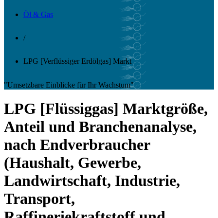
Öl & Gas
/
LPG [Verflüssiger Erdölgas] Markt
"Umsetzbare Einblicke für Ihr Wachstum"
LPG [Flüssiggas] Marktgröße,
Anteil und Branchenanalyse,
nach Endverbraucher
(Haushalt, Gewerbe,
Landwirtschaft, Industrie,
Transport,
Raffineriekraftstoff und