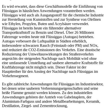
Es wird erwartet, dass diese Geschäftsmodelle die Einführung von
Flüssiggas in häuslichen Anwendungen vorantreiben werden.
Flüssiggas wird auch als Ausgangsstoff für die chemische Industrie
zur Herstellung von Kunststoffen und zur Synthese von Olefinen
wie Ethylen, Propylen, Buten und Acrylsäure verwendet.
Flüssiggas ist bereits heute ein führender alternativer
Transportkraftstoff zu Benzin und Diesel. Über 26 Millionen
Fahrzeuge werden heute mit Flüssiggas (Autogas) betrieben.
Autogas verbessert die Luftqualität in Städten erheblich,
insbesondere schwarzen Rauch (Feinstaub oder PM) und NOx,
und reduziert die CO2-Emissionen des Verkehrs. Eine drastische
Reduzierung der Umweltauswirkungen des Straßenverkehrs
angesichts der steigenden Nachfrage nach Mobilität wird ohne
eine umfassende Umstellung auf saubere alternative Kraftstoffe für
Kraftfahrzeuge nicht möglich sein. Dieser Faktor ist der
Haupttreiber für den Anstieg der Nachfrage nach Flüssiggas im
Verkehrssegment.
Es gibt zahlreiche Anwendungen für Flüssiggas im Industriesektor,
bei denen seine sauberen Verbrennungseigenschaften und seine
heiße Flamme genutzt werden können. Zu den industriellen
Anwendungen gehören der Antrieb von Gabelstaplern, der
Aluminium-Farbguss und andere Metallbearbeitungen, Keramik,
Destillation, Ziegel- und Zementtrocknung,