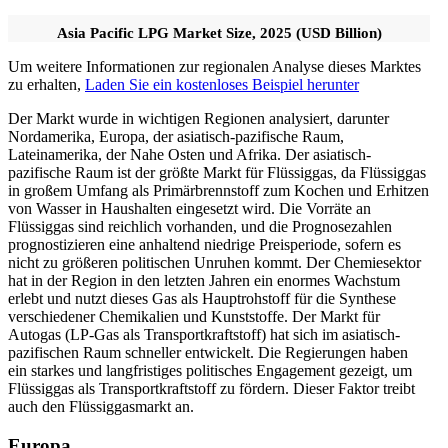
Asia Pacific LPG Market Size, 2025 (USD Billion)
Um weitere Informationen zur regionalen Analyse dieses Marktes
zu erhalten,
Laden Sie ein kostenloses Beispiel herunter
Der Markt wurde in wichtigen Regionen analysiert, darunter
Nordamerika, Europa, der asiatisch-pazifische Raum,
Lateinamerika, der Nahe Osten und Afrika. Der asiatisch-
pazifische Raum ist der größte Markt für Flüssiggas, da Flüssiggas
in großem Umfang als Primärbrennstoff zum Kochen und Erhitzen
von Wasser in Haushalten eingesetzt wird. Die Vorräte an
Flüssiggas sind reichlich vorhanden, und die Prognosezahlen
prognostizieren eine anhaltend niedrige Preisperiode, sofern es
nicht zu größeren politischen Unruhen kommt. Der Chemiesektor
hat in der Region in den letzten Jahren ein enormes Wachstum
erlebt und nutzt dieses Gas als Hauptrohstoff für die Synthese
verschiedener Chemikalien und Kunststoffe. Der Markt für
Autogas (LP-Gas als Transportkraftstoff) hat sich im asiatisch-
pazifischen Raum schneller entwickelt. Die Regierungen haben
ein starkes und langfristiges politisches Engagement gezeigt, um
Flüssiggas als Transportkraftstoff zu fördern. Dieser Faktor treibt
auch den Flüssiggasmarkt an.
Europa