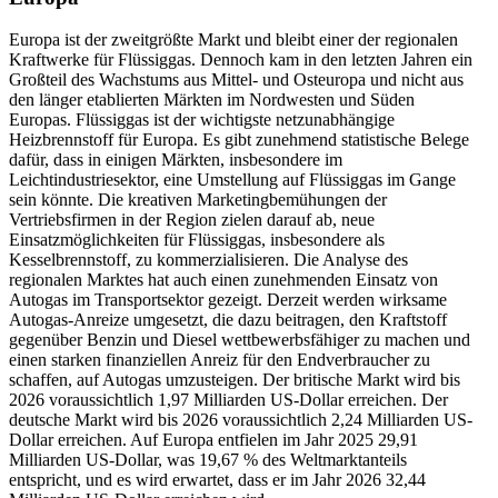
Europa ist der zweitgrößte Markt und bleibt einer der regionalen
Kraftwerke für Flüssiggas. Dennoch kam in den letzten Jahren ein
Großteil des Wachstums aus Mittel- und Osteuropa und nicht aus
den länger etablierten Märkten im Nordwesten und Süden
Europas. Flüssiggas ist der wichtigste netzunabhängige
Heizbrennstoff für Europa. Es gibt zunehmend statistische Belege
dafür, dass in einigen Märkten, insbesondere im
Leichtindustriesektor, eine Umstellung auf Flüssiggas im Gange
sein könnte. Die kreativen Marketingbemühungen der
Vertriebsfirmen in der Region zielen darauf ab, neue
Einsatzmöglichkeiten für Flüssiggas, insbesondere als
Kesselbrennstoff, zu kommerzialisieren. Die Analyse des
regionalen Marktes hat auch einen zunehmenden Einsatz von
Autogas im Transportsektor gezeigt. Derzeit werden wirksame
Autogas-Anreize umgesetzt, die dazu beitragen, den Kraftstoff
gegenüber Benzin und Diesel wettbewerbsfähiger zu machen und
einen starken finanziellen Anreiz für den Endverbraucher zu
schaffen, auf Autogas umzusteigen. Der britische Markt wird bis
2026 voraussichtlich 1,97 Milliarden US-Dollar erreichen. Der
deutsche Markt wird bis 2026 voraussichtlich 2,24 Milliarden US-
Dollar erreichen. Auf Europa entfielen im Jahr 2025 29,91
Milliarden US-Dollar, was 19,67 % des Weltmarktanteils
entspricht, und es wird erwartet, dass er im Jahr 2026 32,44