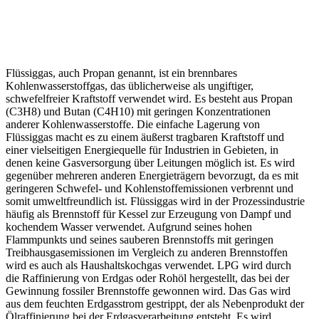
Flüssiggas, auch Propan genannt, ist ein brennbares
Kohlenwasserstoffgas, das üblicherweise als ungiftiger,
schwefelfreier Kraftstoff verwendet wird. Es besteht aus Propan
(C3H8) und Butan (C4H10) mit geringen Konzentrationen
anderer Kohlenwasserstoffe. Die einfache Lagerung von
Flüssiggas macht es zu einem äußerst tragbaren Kraftstoff und
einer vielseitigen Energiequelle für Industrien in Gebieten, in
denen keine Gasversorgung über Leitungen möglich ist. Es wird
gegenüber mehreren anderen Energieträgern bevorzugt, da es mit
geringeren Schwefel- und Kohlenstoffemissionen verbrennt und
somit umweltfreundlich ist. Flüssiggas wird in der Prozessindustrie
häufig als Brennstoff für Kessel zur Erzeugung von Dampf und
kochendem Wasser verwendet. Aufgrund seines hohen
Flammpunkts und seines sauberen Brennstoffs mit geringen
Treibhausgasemissionen im Vergleich zu anderen Brennstoffen
wird es auch als Haushaltskochgas verwendet. LPG wird durch
die Raffinierung von Erdgas oder Rohöl hergestellt, das bei der
Gewinnung fossiler Brennstoffe gewonnen wird. Das Gas wird
aus dem feuchten Erdgasstrom gestrippt, der als Nebenprodukt der
Ölraffinierung bei der Erdgasverarbeitung entsteht. Es wird