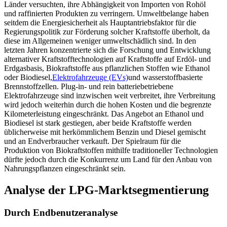
Länder versuchten, ihre Abhängigkeit von Importen von Rohöl
und raffinierten Produkten zu verringern. Umweltbelange haben
seitdem die Energiesicherheit als Hauptantriebsfaktor für die
Regierungspolitik zur Förderung solcher Kraftstoffe überholt, da
diese im Allgemeinen weniger umweltschädlich sind. In den
letzten Jahren konzentrierte sich die Forschung und Entwicklung
alternativer Kraftstofftechnologien auf Kraftstoffe auf Erdöl- und
Erdgasbasis, Biokraftstoffe aus pflanzlichen Stoffen wie Ethanol
oder Biodiesel,
Elektrofahrzeuge (EVs)
und wasserstoffbasierte
Brennstoffzellen. Plug-in- und rein batteriebetriebene
Elektrofahrzeuge sind inzwischen weit verbreitet, ihre Verbreitung
wird jedoch weiterhin durch die hohen Kosten und die begrenzte
Kilometerleistung eingeschränkt. Das Angebot an Ethanol und
Biodiesel ist stark gestiegen, aber beide Kraftstoffe werden
üblicherweise mit herkömmlichem Benzin und Diesel gemischt
und an Endverbraucher verkauft. Der Spielraum für die
Produktion von Biokraftstoffen mithilfe traditioneller Technologien
dürfte jedoch durch die Konkurrenz um Land für den Anbau von
Nahrungspflanzen eingeschränkt sein.
Analyse der LPG-Marktsegmentierung
Durch Endbenutzeranalyse