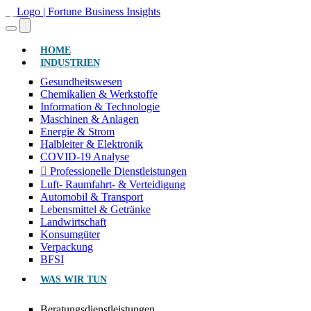
(AKTUELL)
HOME
INDUSTRIEN
Gesundheitswesen
Chemikalien & Werkstoffe
Information & Technologie
Maschinen & Anlagen
Energie & Strom
Halbleiter & Elektronik
COVID-19 Analyse
Professionelle Dienstleistungen
Luft- Raumfahrt- & Verteidigung
Automobil & Transport
Lebensmittel & Getränke
Landwirtschaft
Konsumgüter
Verpackung
BFSI
WAS WIR TUN
Beratungsdienstleistungen