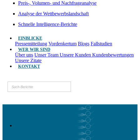
Preis-, Volumen- und Nachfrageanalyse
Analyse der Wettbewerbslandschaft
Schnelle Intelligence-Berichte
EINBLICKE
Pressemitteilung
Vordenkertum
Blogs
Fallstudien
WER WIR SIND
Über uns
Unser Team
Unsere Kunden
Kundenbewertungen
Unsere Zitate
KONTAKT