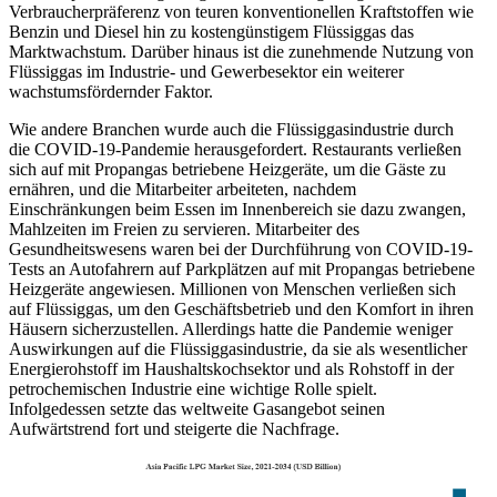
Verbraucherpräferenz von teuren konventionellen Kraftstoffen wie
Benzin und Diesel hin zu kostengünstigem Flüssiggas das
Marktwachstum. Darüber hinaus ist die zunehmende Nutzung von
Flüssiggas im Industrie- und Gewerbesektor ein weiterer
wachstumsfördernder Faktor.
Wie andere Branchen wurde auch die Flüssiggasindustrie durch
die COVID-19-Pandemie herausgefordert. Restaurants verließen
sich auf mit Propangas betriebene Heizgeräte, um die Gäste zu
ernähren, und die Mitarbeiter arbeiteten, nachdem
Einschränkungen beim Essen im Innenbereich sie dazu zwangen,
Mahlzeiten im Freien zu servieren. Mitarbeiter des
Gesundheitswesens waren bei der Durchführung von COVID-19-
Tests an Autofahrern auf Parkplätzen auf mit Propangas betriebene
Heizgeräte angewiesen. Millionen von Menschen verließen sich
auf Flüssiggas, um den Geschäftsbetrieb und den Komfort in ihren
Häusern sicherzustellen. Allerdings hatte die Pandemie weniger
Auswirkungen auf die Flüssiggasindustrie, da sie als wesentlicher
Energierohstoff im Haushaltskochsektor und als Rohstoff in der
petrochemischen Industrie eine wichtige Rolle spielt.
Infolgedessen setzte das weltweite Gasangebot seinen
Aufwärtstrend fort und steigerte die Nachfrage.