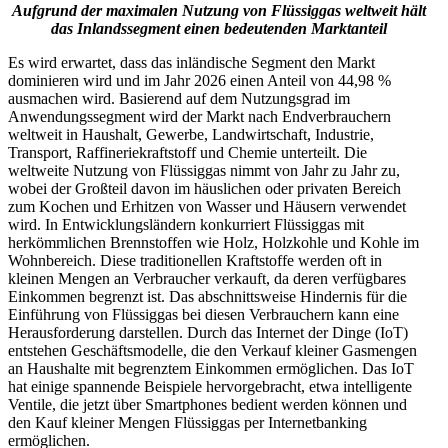
Aufgrund der maximalen Nutzung von Flüssiggas weltweit hält
das Inlandssegment einen bedeutenden Marktanteil
Es wird erwartet, dass das inländische Segment den Markt
dominieren wird und im Jahr 2026 einen Anteil von 44,98 %
ausmachen wird. Basierend auf dem Nutzungsgrad im
Anwendungssegment wird der Markt nach Endverbrauchern
weltweit in Haushalt, Gewerbe, Landwirtschaft, Industrie,
Transport, Raffineriekraftstoff und Chemie unterteilt. Die
weltweite Nutzung von Flüssiggas nimmt von Jahr zu Jahr zu,
wobei der Großteil davon im häuslichen oder privaten Bereich
zum Kochen und Erhitzen von Wasser und Häusern verwendet
wird. In Entwicklungsländern konkurriert Flüssiggas mit
herkömmlichen Brennstoffen wie Holz, Holzkohle und Kohle im
Wohnbereich. Diese traditionellen Kraftstoffe werden oft in
kleinen Mengen an Verbraucher verkauft, da deren verfügbares
Einkommen begrenzt ist. Das abschnittsweise Hindernis für die
Einführung von Flüssiggas bei diesen Verbrauchern kann eine
Herausforderung darstellen. Durch das Internet der Dinge (IoT)
entstehen Geschäftsmodelle, die den Verkauf kleiner Gasmengen
an Haushalte mit begrenztem Einkommen ermöglichen. Das IoT
hat einige spannende Beispiele hervorgebracht, etwa intelligente
Ventile, die jetzt über Smartphones bedient werden können und
den Kauf kleiner Mengen Flüssiggas per Internetbanking
ermöglichen.