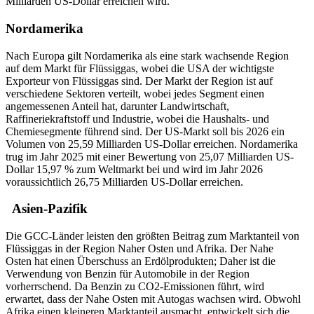
Milliarden US-Dollar erreichen wird.
Nordamerika
Nach Europa gilt Nordamerika als eine stark wachsende Region
auf dem Markt für Flüssiggas, wobei die USA der wichtigste
Exporteur von Flüssiggas sind. Der Markt der Region ist auf
verschiedene Sektoren verteilt, wobei jedes Segment einen
angemessenen Anteil hat, darunter Landwirtschaft,
Raffineriekraftstoff und Industrie, wobei die Haushalts- und
Chemiesegmente führend sind. Der US-Markt soll bis 2026 ein
Volumen von 25,59 Milliarden US-Dollar erreichen. Nordamerika
trug im Jahr 2025 mit einer Bewertung von 25,07 Milliarden US-
Dollar 15,97 % zum Weltmarkt bei und wird im Jahr 2026
voraussichtlich 26,75 Milliarden US-Dollar erreichen.
Asien-Pazifik
Die GCC-Länder leisten den größten Beitrag zum Marktanteil von
Flüssiggas in der Region Naher Osten und Afrika. Der Nahe
Osten hat einen Überschuss an Erdölprodukten; Daher ist die
Verwendung von Benzin für Automobile in der Region
vorherrschend. Da Benzin zu CO2-Emissionen führt, wird
erwartet, dass der Nahe Osten mit Autogas wachsen wird. Obwohl
Afrika einen kleineren Marktanteil ausmacht, entwickelt sich die