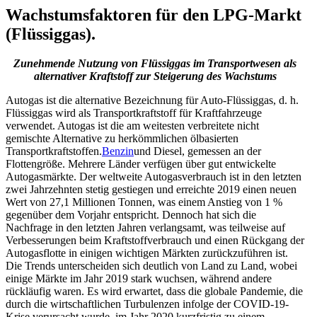
Wachstumsfaktoren für den LPG-Markt
(Flüssiggas).
Zunehmende Nutzung von Flüssiggas im Transportwesen als
alternativer Kraftstoff zur Steigerung des Wachstums
Autogas ist die alternative Bezeichnung für Auto-Flüssiggas, d. h.
Flüssiggas wird als Transportkraftstoff für Kraftfahrzeuge
verwendet. Autogas ist die am weitesten verbreitete nicht
gemischte Alternative zu herkömmlichen ölbasierten
Transportkraftstoffen.
Benzin
und Diesel, gemessen an der
Flottengröße. Mehrere Länder verfügen über gut entwickelte
Autogasmärkte. Der weltweite Autogasverbrauch ist in den letzten
zwei Jahrzehnten stetig gestiegen und erreichte 2019 einen neuen
Wert von 27,1 Millionen Tonnen, was einem Anstieg von 1 %
gegenüber dem Vorjahr entspricht. Dennoch hat sich die
Nachfrage in den letzten Jahren verlangsamt, was teilweise auf
Verbesserungen beim Kraftstoffverbrauch und einen Rückgang der
Autogasflotte in einigen wichtigen Märkten zurückzuführen ist.
Die Trends unterscheiden sich deutlich von Land zu Land, wobei
einige Märkte im Jahr 2019 stark wuchsen, während andere
rückläufig waren. Es wird erwartet, dass die globale Pandemie, die
durch die wirtschaftlichen Turbulenzen infolge der COVID-19-
Krise verursacht wurde, im Jahr 2020 kurzfristig zu einem