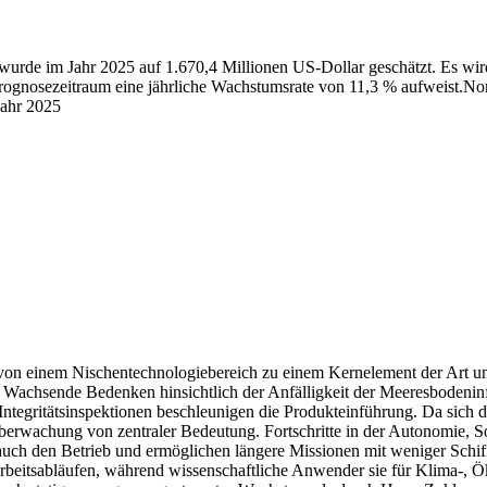
rde im Jahr 2025 auf 1.670,4 Millionen US-Dollar geschätzt. Es wird 
ognosezeitraum eine jährliche Wachstumsrate von 11,3 % aufweist.
Nor
Jahr 2025
von einem Nischentechnologiebereich zu einem Kernelement der Art u
 Wachsende Bedenken hinsichtlich der Anfälligkeit der Meeresbodenin
 Integritätsinspektionen beschleunigen die Produkteinführung. Da sich
rwachung von zentraler Bedeutung. Fortschritte in der Autonomie, Son
uch den Betrieb und ermöglichen längere Missionen mit weniger Schif
eitsabläufen, während wissenschaftliche Anwender sie für Klima-, Ök