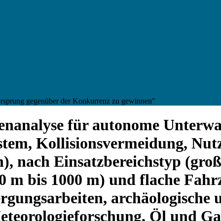
Vorsprung gegenüber der Konkurrenz zu gewinnen"
enanalyse für autonome Unterwa
stem, Kollisionsvermeidung, Nut
 nach Einsatzbereichstyp (groß
0 m bis 1000 m) und flache Fahrz
gungsarbeiten, archäologische u
teorologieforschung, Öl und Ga