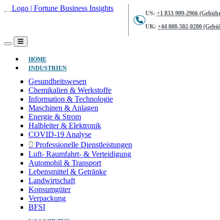
US:
+1 833-909-2966 (Gebühr
UK:
+44 808-502-0280 (Gebüh
(AKTUELL)
HOME
INDUSTRIEN
Gesundheitswesen
Chemikalien & Werkstoffe
Information & Technologie
Maschinen & Anlagen
Energie & Strom
Halbleiter & Elektronik
COVID-19 Analyse
Professionelle Dienstleistungen
Luft- Raumfahrt- & Verteidigung
Automobil & Transport
Lebensmittel & Getränke
Landwirtschaft
Konsumgüter
Verpackung
BFSI