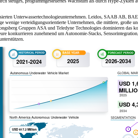
urch stetiges, programmgesteuertes Wachstum als durch Hype-Zyklen aus
alisierten Unterwassertechnologieunternehmen. Leidos, SAAB AB, BA
ige wenige verteidigungsorientierte Unternehmen, die mittlere, gro
ongsberg Gruppen ASA und Teledyne Technologies dominieren das ko
teure konkurrieren zunehmend um Autonomie-Stacks, Sensorintegration,
unterstützen.