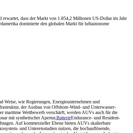
erwartet, dass der Markt von 1.854,2 Millionen US-Dollar im Jahr
damerika dominierte den globalen Markt für luftautonome
nd Weise, wie Regierungen, Energieunternehmen und
frastruktur, der Ausbau von Offshore-Wind- und Unterwasser-
 der maritime Wettbewerb verschärft, werden AUVs auch für die
ar mit synthetischer Apertur,
Batterie
Endurance- und Resident-
fstagen. Auf kommerzieller Ebene bieten AUVs skalierbare
osystem- und Untereisstudien nutzen, die hochauflösende,