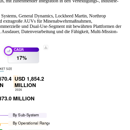
, mit zunehmender Integration in den Verteidigungs-, Industrie-
E Systems, General Dynamics, Lockheed Martin, Northrop
ße und extragroße AUVs für Minenabwehrmaßnahmen,
mmerzielle und Dual-Use-Segment mit bewährten Plattformen der
 Ausdauer, Datenverarbeitung und die Fähigkeit, Multi-Mission-