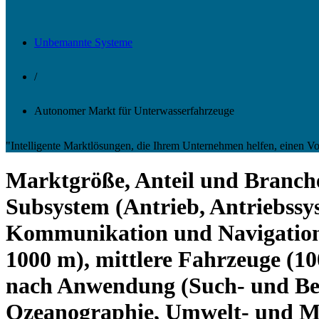
Unbemannte Systeme
/
Autonomer Markt für Unterwasserfahrzeuge
"Intelligente Marktlösungen, die Ihrem Unternehmen helfen, einen 
Marktgröße, Anteil und Branch
Subsystem (Antrieb, Antriebssy
Kommunikation und Navigation),
1000 m), mittlere Fahrzeuge (10
nach Anwendung (Such- und Ber
Ozeanographie, Umwelt- und Me