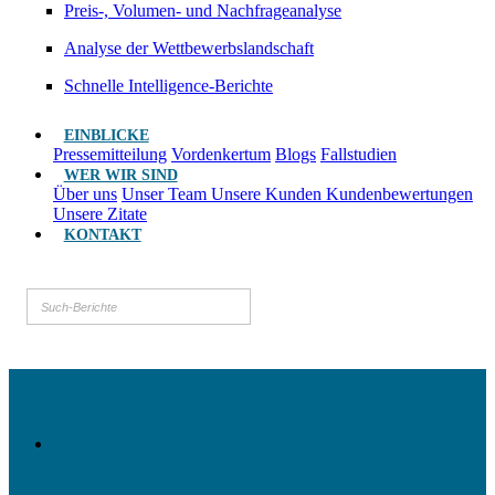
Preis-, Volumen- und Nachfrageanalyse
Analyse der Wettbewerbslandschaft
Schnelle Intelligence-Berichte
EINBLICKE
Pressemitteilung
Vordenkertum
Blogs
Fallstudien
WER WIR SIND
Über uns
Unser Team
Unsere Kunden
Kundenbewertungen
Unsere Zitate
KONTAKT