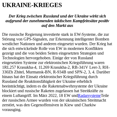
UKRAINE-KRIEGES
Der Krieg zwischen Russland und der Ukraine wirkt sich
aufgrund der zunehmenden taktischen Kampfeinsätze positiv
auf den Markt aus
Die russische Regierung investierte stark in EW-Systeme, die zur
Störung von GPS-Signalen, zur Erkennung intelligenter Bomben
westlicher Nationen und anderen eingesetzt wurden. Der Krieg hat
die sich entwickelnde Rolle von EW in modernen Konflikten
gezeigt und die von beiden Seiten eingesetzten Strategien und
Technologien hervorgehoben. Einige der von Russland
eingesetzten Systeme zur elektronischen Kriegsführung waren
1RL257 Krasukha-4, 1L269 Krasukha-2, RB-341V Leer-3, RH-
330Zh Zhitel, Murmansk-BN, R-934B und SPN-2, 3, 4. Darüber
hinaus hat der Einsatz elektronischer Kriegsführung durch
Russland die Reaktionsfähigkeit der Ukraine erheblich
beeinträchtigt, indem es die Raketenabwehrsysteme der Ukraine
blockiert und russische Raketen zugelassen hat Streitkräfte zu
einem Luftangriff. Im März 2022, 18 EW und
Radarsysteme
Teile
der russischen Armee wurden von der ukrainischen Streitmacht
zerstört, was den Gegenoffensiven in Kiew und Charkiw
vorausging.