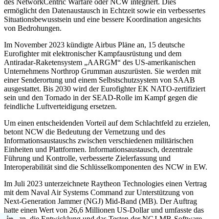
des NetworkCentric Warfare oder NCW integriert. Dies
ermöglicht den Datenaustausch in Echtzeit sowie ein verbessertes
Situationsbewusstsein und eine bessere Koordination angesichts
von Bedrohungen.
Im November 2023 kündigte Airbus Pläne an, 15 deutsche
Eurofighter mit elektronischer Kampfausrüstung und dem
Antiradar-Raketensystem „AARGM“ des US-amerikanischen
Unternehmens Northrop Grumman auszurüsten. Sie werden mit
einer Senderortung und einem Selbstschutzsystem von SAAB
ausgestattet. Bis 2030 wird der Eurofighter EK NATO-zertifiziert
sein und den Tornado in der SEAD-Rolle im Kampf gegen die
feindliche Luftverteidigung ersetzen.
Um einen entscheidenden Vorteil auf dem Schlachtfeld zu erzielen,
betont NCW die Bedeutung der Vernetzung und des
Informationsaustauschs zwischen verschiedenen militärischen
Einheiten und Plattformen. Informationsaustausch, dezentrale
Führung und Kontrolle, verbesserte Zielerfassung und
Interoperabilität sind die Schlüsselkomponenten des NCW in EW.
Im Juli 2023 unterzeichnete Raytheon Technologies einen Vertrag
mit dem Naval Air Systems Command zur Unterstützung von
Next-Generation Jammer (NGJ) Mid-Band (MB). Der Auftrag
hatte einen Wert von 26,6 Millionen US-Dollar und umfasste das
Design, die Entwicklung und das Testen der NGJ-MB-Software.