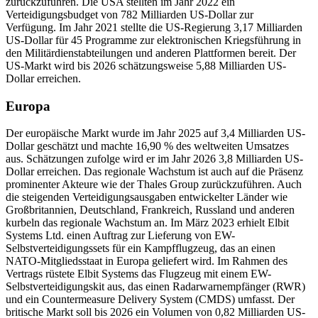
zurückzuführen. Die USA stellten im Jahr 2022 ein
Verteidigungsbudget von 782 Milliarden US-Dollar zur
Verfügung. Im Jahr 2021 stellte die US-Regierung 3,17 Milliarden
US-Dollar für 45 Programme zur elektronischen Kriegsführung in
den Militärdienstabteilungen und anderen Plattformen bereit. Der
US-Markt wird bis 2026 schätzungsweise 5,88 Milliarden US-
Dollar erreichen.
Europa
Der europäische Markt wurde im Jahr 2025 auf 3,4 Milliarden US-
Dollar geschätzt und machte 16,90 % des weltweiten Umsatzes
aus. Schätzungen zufolge wird er im Jahr 2026 3,8 Milliarden US-
Dollar erreichen. Das regionale Wachstum ist auch auf die Präsenz
prominenter Akteure wie der Thales Group zurückzuführen. Auch
die steigenden Verteidigungsausgaben entwickelter Länder wie
Großbritannien, Deutschland, Frankreich, Russland und anderen
kurbeln das regionale Wachstum an. Im März 2023 erhielt Elbit
Systems Ltd. einen Auftrag zur Lieferung von EW-
Selbstverteidigungssets für ein Kampfflugzeug, das an einen
NATO-Mitgliedsstaat in Europa geliefert wird. Im Rahmen des
Vertrags rüstete Elbit Systems das Flugzeug mit einem EW-
Selbstverteidigungskit aus, das einen Radarwarnempfänger (RWR)
und ein Countermeasure Delivery System (CMDS) umfasst. Der
britische Markt soll bis 2026 ein Volumen von 0,82 Milliarden US-