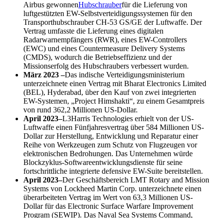
Airbus gewonnen
Hubschrauber
für die Lieferung von
luftgestützten EW-Selbstverteidigungssystemen für den
Transporthubschrauber CH-53 GS/GE der Luftwaffe. Der
Vertrag umfasste die Lieferung eines digitalen
Radarwarnempfängers (RWR), eines EW-Controllers
(EWC) und eines Countermeasure Delivery Systems
(CMDS), wodurch die Betriebseffizienz und der
Missionserfolg des Hubschraubers verbessert wurden.
März 2023 –
Das indische Verteidigungsministerium
unterzeichnete einen Vertrag mit Bharat Electronics Limited
(BEL), Hyderabad, über den Kauf von zwei integrierten
EW-Systemen, „Project Himshakti“, zu einem Gesamtpreis
von rund 362,2 Millionen US-Dollar.
April 2023
–
L3Harris Technologies erhielt von der US-
Luftwaffe einen Fünfjahresvertrag über 584 Millionen US-
Dollar zur Herstellung, Entwicklung und Reparatur einer
Reihe von Werkzeugen zum Schutz von Flugzeugen vor
elektronischen Bedrohungen. Das Unternehmen würde
Blockzyklus-Softwareentwicklungsdienste für seine
fortschrittliche integrierte defensive EW-Suite bereitstellen.
April 2023
–
Der Geschäftsbereich LMT Rotary and Mission
Systems von Lockheed Martin Corp. unterzeichnete einen
überarbeiteten Vertrag im Wert von 63,3 Millionen US-
Dollar für das Electronic Surface Warfare Improvement
Program (SEWIP). Das Naval Sea Systems Command,