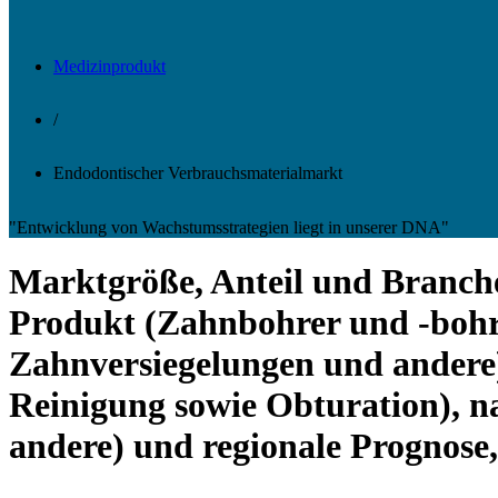
Medizinprodukt
/
Endodontischer Verbrauchsmaterialmarkt
"Entwicklung von Wachstumsstrategien liegt in unserer DNA"
Marktgröße, Anteil und Branche
Produkt (Zahnbohrer und -bohre
Zahnversiegelungen und andere
Reinigung sowie Obturation), 
andere) und regionale Prognose