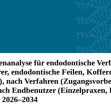
nanalyse für endodontische Ver
r, endodontische Feilen, Koffer
), nach Verfahren (Zugangsvorb
nach Endbenutzer (Einzelpraxe
, 2026–2034