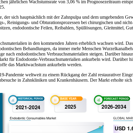
ichen jährlichen Wachstumsrate von 3,06 % im Prognosezeitraum entspr
25.
e, der sich hauptsächlich mit der Zahnpulpa und dem umgebenden Gewe
s-, Reinigungs- und Obturationsprozessen bei chirurgischen und nic
tzen, endodontische Feilen, Reibahlen, Spüllösungen, Gleitmittel, Gu
rauchsmaterialien in den kommenden Jahren erheblich wachsen wird. D
ndodontischen Behandlungen, da immer mehr Menschen Wurzelkanalbeha
e nach endodontischen Verbrauchsmaterialien steigen. Darüber hinau
arkt für Endodontie-Verbrauchsmaterialien ankurbeln wird. Darüber hin
lstoffe das Marktwachstum ankurbeln werden.
-Pandemie weltweit zu einem Rückgang der Zahl restaurativer Eingrif
enbesuche in Zahnkliniken und Krankenhäusern. Der Markt erholte sic