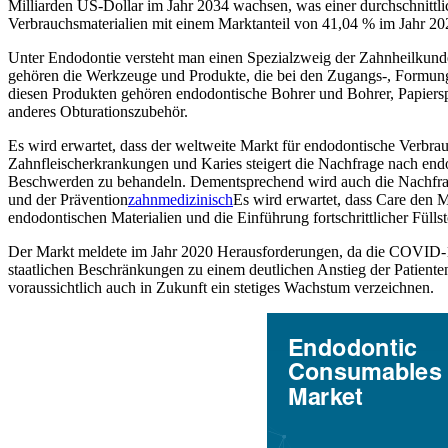
Milliarden US-Dollar im Jahr 2034 wachsen, was einer durchschnittl
Verbrauchsmaterialien mit einem Marktanteil von 41,04 % im Jahr 20
Unter Endodontie versteht man einen Spezialzweig der Zahnheilkund
gehören die Werkzeuge und Produkte, die bei den Zugangs-, Formung
diesen Produkten gehören endodontische Bohrer und Bohrer, Papierspi
anderes Obturationszubehör.
Es wird erwartet, dass der weltweite Markt für endodontische Verb
Zahnfleischerkrankungen und Karies steigert die Nachfrage nach e
Beschwerden zu behandeln. Dementsprechend wird auch die Nachfrag
und der Prävention
zahnmedizinisch
Es wird erwartet, dass Care den M
endodontischen Materialien und die Einführung fortschrittlicher Fül
Der Markt meldete im Jahr 2020 Herausforderungen, da die COVID-19
staatlichen Beschränkungen zu einem deutlichen Anstieg der Patient
voraussichtlich auch in Zukunft ein stetiges Wachstum verzeichnen.