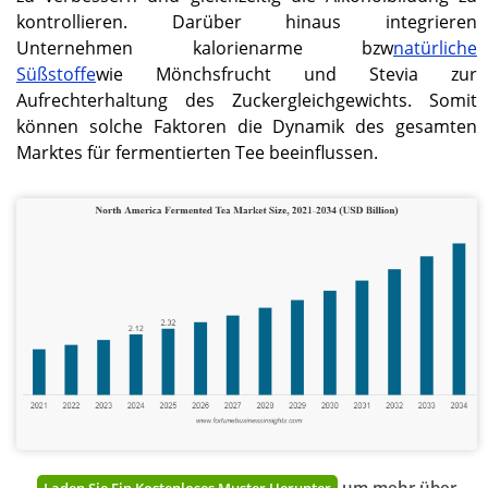
kontrollieren. Darüber hinaus integrieren
erreichte im Jahr 2025 ein
Volumen von 0,23
Unternehmen kalorienarme bzw
natürliche
Milliarden US-Dollar, was
Süßstoffe
wie Mönchsfrucht und Stevia zur
etwa 4,23 % des
Aufrechterhaltung des Zuckergleichgewichts. Somit
weltweiten
können solche Faktoren die Dynamik des gesamten
Marktumsatzes
entspricht.
Marktes für fermentierten Tee beeinflussen.
um mehr über