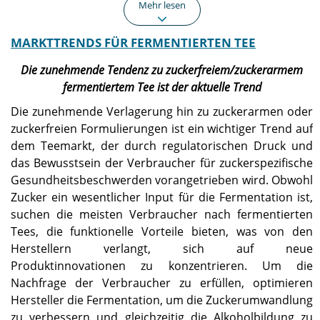
Mehr lesen
MARKTTRENDS FÜR FERMENTIERTEN TEE
Asien-Pazifik
Nordamerika
Der asiatisch-pazifische
Nordamerika erreichte im
Die zunehmende Tendenz zu zuckerfreiem/zuckerarmem
Raum erreichte im Jahr
Jahr 2025 2,32 Milliarden
fermentiertem Tee ist der aktuelle Trend
2025 1,16 Milliarden US-
US-Dollar.
Dollar.
Die zunehmende Verlagerung hin zu zuckerarmen oder
zuckerfreien Formulierungen ist ein wichtiger Trend auf
dem Teemarkt, der durch regulatorischen Druck und
Europa
UNS.
das Bewusstsein der Verbraucher für zuckerspezifische
Europa verzeichnete im
Der US-Markt erreichte im
Gesundheitsbeschwerden vorangetrieben wird. Obwohl
Jahr 2025 einen Umsatz
Jahr 2025 1,98 Milliarden
von 1,36 Milliarden US-
US-Dollar und machte
Zucker ein wesentlicher Input für die Fermentation ist,
Dollar und wird im
etwa 36,85 % des
suchen die meisten Verbraucher nach fermentierten
Prognosezeitraum
weltweiten
Tees, die funktionelle Vorteile bieten, was von den
voraussichtlich mit einer
Marktumsatzes aus.
Herstellern verlangt, sich auf neue
jährlichen Wachstumsrate
von 8,90 % wachsen.
Produktinnovationen zu konzentrieren. Um die
Nachfrage der Verbraucher zu erfüllen, optimieren
Hersteller die Fermentation, um die Zuckerumwandlung
Japan
zu verbessern und gleichzeitig die Alkoholbildung zu
Der japanische Markt