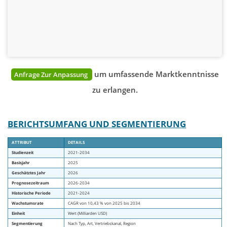
um umfassende Marktkenntnisse
Anfrage Zur Anpassung
zu erlangen.
BERICHTSUMFANG UND SEGMENTIERUNG
ATTRIBUT
DETAILS
Studienzeit
2021-2034
Basisjahr
2025
Geschätztes Jahr
2026
Prognosezeitraum
2026-2034
Historische Periode
2021-2024
Wachstumsrate
CAGR von 10,43 % von 2025 bis 2034
Einheit
Wert (Milliarden USD)
Segmentierung
Nach Typ, Art, Vertriebskanal, Region