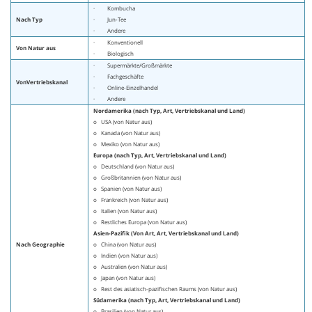
· Kombucha
Nach Typ
· Jun-Tee
· Andere
· Konventionell
Von Natur aus
· Biologisch
· Supermärkte/Großmärkte
· Fachgeschäfte
Von
Vertriebskanal
· Online-Einzelhandel
· Andere
Nordamerika (nach Typ, Art, Vertriebskanal und Land)
o USA (von Natur aus)
o Kanada (von Natur aus)
o Mexiko (von Natur aus)
Europa (nach Typ, Art, Vertriebskanal und Land)
o Deutschland (von Natur aus)
o Großbritannien (von Natur aus)
o Spanien (von Natur aus)
o Frankreich (von Natur aus)
o Italien (von Natur aus)
o Restliches Europa (von Natur aus)
Asien-Pazifik (Von
Art, Art, Vertriebskanal und Land)
Nach Geographie
o China (von Natur aus)
o Indien (von Natur aus)
o Australien (von Natur aus)
o Japan (von Natur aus)
o Rest des asiatisch-pazifischen Raums (von Natur aus)
Südamerika (nach Typ, Art, Vertriebskanal und Land)
o Brasilien (von Natur aus)