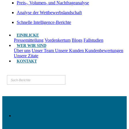
Preis-, Volumen- und Nachfrageanalyse
Analyse der Wettbewerbslandschaft
Schnelle Intelligence-Berichte
EINBLICKE
Pressemitteilung
Vordenkertum
Blogs
Fallstudien
WER WIR SIND
Über uns
Unser Team
Unsere Kunden
Kundenbewertungen
Unsere Zitate
KONTAKT