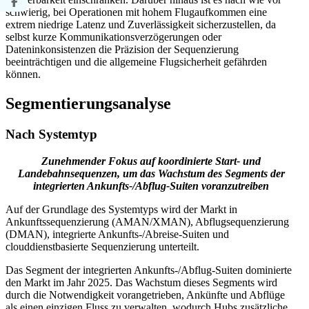
schwierig, bei Operationen mit hohem Flugaufkommen eine
extrem niedrige Latenz und Zuverlässigkeit sicherzustellen, da
selbst kurze Kommunikationsverzögerungen oder
Dateninkonsistenzen die Präzision der Sequenzierung
beeinträchtigen und die allgemeine Flugsicherheit gefährden
können.
Segmentierungsanalyse
Nach Systemtyp
Zunehmender Fokus auf koordinierte Start- und
Landebahnsequenzen, um das Wachstum des Segments der
integrierten Ankunfts-/Abflug-Suiten voranzutreiben
Auf der Grundlage des Systemtyps wird der Markt in
Ankunftssequenzierung (AMAN/XMAN), Abflugsequenzierung
(DMAN), integrierte Ankunfts-/Abreise-Suiten und
clouddienstbasierte Sequenzierung unterteilt.
Das Segment der integrierten Ankunfts-/Abflug-Suiten dominierte
den Markt im Jahr 2025. Das Wachstum dieses Segments wird
durch die Notwendigkeit vorangetrieben, Ankünfte und Abflüge
als einen einzigen Fluss zu verwalten, wodurch Hubs zusätzliche