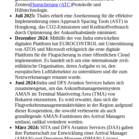
Zentren
Flugsicherung (ATC)
Protokolle und
Hilfstechnologie.
Juli 2025:
Thales erhielt eine Anerkennung für die effektive
Implementierung eines Approach Spacing Tools (AST) in
Hongkong, das CO2-Emissionen und Kraftstoffverbrauch
durch Optimierung der Ankunftsabstände minimiert.
Dezember 2024
: Mithilfe der von Indra entwickelten
digitalen Plattform hat EUROCONTROL mit Unterstützung
von ATOS und Microsoft erfolgreich die erste digitale
Plattform für die Flugsicherung in einer öffentlichen Cloud
implementiert. Es handelt sich um eine internationale zivil-
militärische Organisation, deren Aufgabe es ist, den
europäischen Luftfahrtsektor zu unterstützen und die zum
Netzwerkmanager ernannt wurde.
Juni 2024:
Indra und DFS Aviation Services haben sich
zusammengetan, um das Ankunftsmanagementsystem
AMAN im Terminal Manövering Area (TMA) von
Bukarest einzusetzen. Es wird erwartet, dass sich die
Flugverkehrsmanagementaktivitäten in der Region aufgrund
dieser Kooperation, die sowohl verbesserte als auch
grundlegende AMAN-Funktionen des Arrival Managers
umfasst, radikal verändern werden.
März 2024:
SITA und DFS Aviation Services (DAS) gaben
ihre Partnerschaft zur Entwicklung einer Arrival Manager
(AMAN) und Departure Manager (DMAN)-Lösung