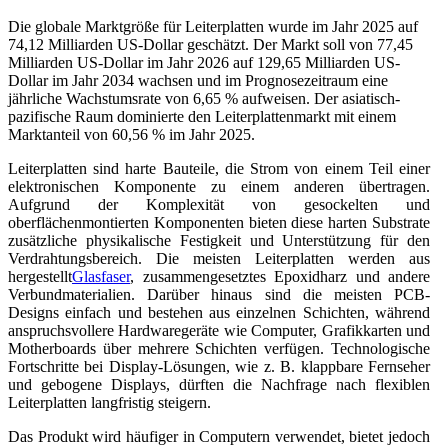
Die globale Marktgröße für Leiterplatten wurde im Jahr 2025 auf
74,12 Milliarden US-Dollar geschätzt. Der Markt soll von 77,45
Milliarden US-Dollar im Jahr 2026 auf 129,65 Milliarden US-
Dollar im Jahr 2034 wachsen und im Prognosezeitraum eine
jährliche Wachstumsrate von 6,65 % aufweisen. Der asiatisch-
pazifische Raum dominierte den Leiterplattenmarkt mit einem
Marktanteil von 60,56 % im Jahr 2025.
Leiterplatten sind harte Bauteile, die Strom von einem Teil einer
elektronischen Komponente zu einem anderen übertragen.
Aufgrund der Komplexität von gesockelten und
oberflächenmontierten Komponenten bieten diese harten Substrate
zusätzliche physikalische Festigkeit und Unterstützung für den
Verdrahtungsbereich. Die meisten Leiterplatten werden aus
hergestellt
Glasfaser
, zusammengesetztes Epoxidharz und andere
Verbundmaterialien. Darüber hinaus sind die meisten PCB-
Designs einfach und bestehen aus einzelnen Schichten, während
anspruchsvollere Hardwaregeräte wie Computer, Grafikkarten und
Motherboards über mehrere Schichten verfügen. Technologische
Fortschritte bei Display-Lösungen, wie z. B. klappbare Fernseher
und gebogene Displays, dürften die Nachfrage nach flexiblen
Leiterplatten langfristig steigern.
Das Produkt wird häufiger in Computern verwendet, bietet jedoch