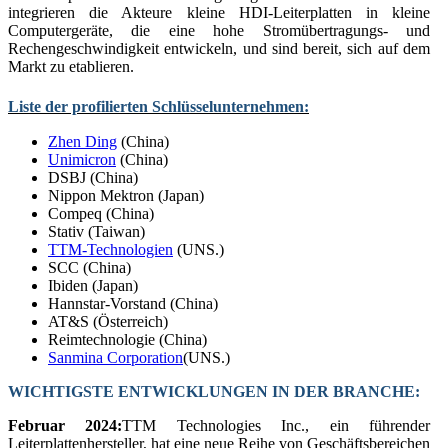
integrieren die Akteure kleine HDI-Leiterplatten in kleine
Computergeräte, die eine hohe Stromübertragungs- und
Rechengeschwindigkeit entwickeln, und sind bereit, sich auf dem
Markt zu etablieren.
Liste der profilierten Schlüsselunternehmen:
Zhen Ding
(China)
Unimicron
(China)
DSBJ (China)
Nippon Mektron (Japan)
Compeq (China)
Stativ (Taiwan)
TTM-Technologien
(UNS.)
SCC (China)
Ibiden (Japan)
Hannstar-Vorstand (China)
AT&S (Österreich)
Reimtechnologie (China)
Sanmina Corporation
(UNS.)
WICHTIGSTE ENTWICKLUNGEN IN DER BRANCHE:
Februar 2024:
TTM Technologies Inc., ein führender
Leiterplattenhersteller, hat eine neue Reihe von Geschäftsbereichen