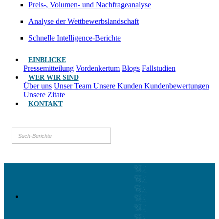
Preis-, Volumen- und Nachfrageanalyse
Analyse der Wettbewerbslandschaft
Schnelle Intelligence-Berichte
EINBLICKE
Pressemitteilung
Vordenkertum
Blogs
Fallstudien
WER WIR SIND
Über uns
Unser Team
Unsere Kunden
Kundenbewertungen
Unsere Zitate
KONTAKT