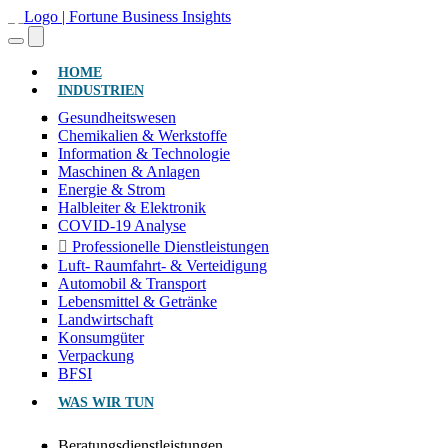
(AKTUELL)
HOME
INDUSTRIEN
Gesundheitswesen
Chemikalien & Werkstoffe
Information & Technologie
Maschinen & Anlagen
Energie & Strom
Halbleiter & Elektronik
COVID-19 Analyse
Professionelle Dienstleistungen
Luft- Raumfahrt- & Verteidigung
Automobil & Transport
Lebensmittel & Getränke
Landwirtschaft
Konsumgüter
Verpackung
BFSI
WAS WIR TUN
Beratungsdienstleistungen