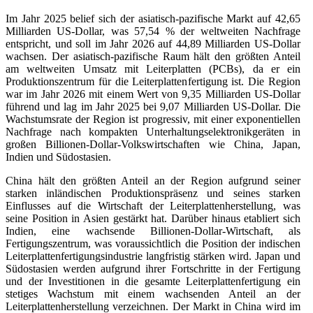
Im Jahr 2025 belief sich der asiatisch-pazifische Markt auf 42,65
Milliarden US-Dollar, was 57,54 % der weltweiten Nachfrage
entspricht, und soll im Jahr 2026 auf 44,89 Milliarden US-Dollar
wachsen. Der asiatisch-pazifische Raum hält den größten Anteil
am weltweiten Umsatz mit Leiterplatten (PCBs), da er ein
Produktionszentrum für die Leiterplattenfertigung ist. Die Region
war im Jahr 2026 mit einem Wert von 9,35 Milliarden US-Dollar
führend und lag im Jahr 2025 bei 9,07 Milliarden US-Dollar. Die
Wachstumsrate der Region ist progressiv, mit einer exponentiellen
Nachfrage nach kompakten Unterhaltungselektronikgeräten in
großen Billionen-Dollar-Volkswirtschaften wie China, Japan,
Indien und Südostasien.
China hält den größten Anteil an der Region aufgrund seiner
starken inländischen Produktionspräsenz und seines starken
Einflusses auf die Wirtschaft der Leiterplattenherstellung, was
seine Position in Asien gestärkt hat. Darüber hinaus etabliert sich
Indien, eine wachsende Billionen-Dollar-Wirtschaft, als
Fertigungszentrum, was voraussichtlich die Position der indischen
Leiterplattenfertigungsindustrie langfristig stärken wird. Japan und
Südostasien werden aufgrund ihrer Fortschritte in der Fertigung
und der Investitionen in die gesamte Leiterplattenfertigung ein
stetiges Wachstum mit einem wachsenden Anteil an der
Leiterplattenherstellung verzeichnen. Der Markt in China wird im