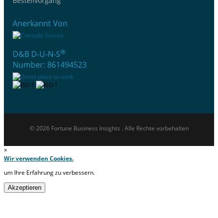
Bestellvorgang
Anerkannt Von
®
D&B D-U-N-S
Number: 861494523
© 2026 Fortune Business Insights . Alle Rechte vorbehalten
×
Wir verwenden Cookies.
um Ihre Erfahrung zu verbessern.
Akzeptieren