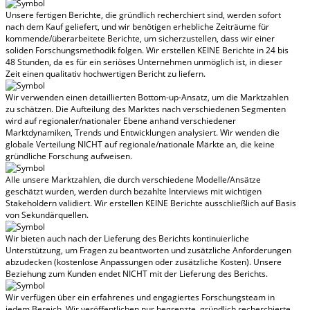
Unsere fertigen Berichte, die gründlich recherchiert sind, werden
sofort
nach dem Kauf geliefert
, und wir benötigen erhebliche Zeiträume für
kommende/überarbeitete Berichte, um sicherzustellen, dass wir einer
soliden Forschungsmethodik folgen.
Wir erstellen KEINE Berichte in 24 bis
48 Stunden
, da es für ein seriöses Unternehmen unmöglich ist, in dieser
Zeit einen qualitativ hochwertigen Bericht zu liefern.
Wir verwenden einen detaillierten Bottom-up-Ansatz, um die Marktzahlen
zu schätzen. Die Aufteilung des Marktes nach verschiedenen Segmenten
wird auf regionaler/nationaler Ebene anhand verschiedener
Marktdynamiken, Trends und Entwicklungen analysiert.
Wir wenden die
globale Verteilung NICHT auf regionale/nationale Märkte an
, die keine
gründliche Forschung aufweisen.
Alle unsere Marktzahlen, die durch verschiedene Modelle/Ansätze
geschätzt wurden, werden durch bezahlte Interviews mit wichtigen
Stakeholdern validiert.
Wir erstellen KEINE Berichte ausschließlich auf Basis
von Sekundärquellen.
Wir bieten auch nach der Lieferung des Berichts kontinuierliche
Unterstützung, um Fragen zu beantworten und zusätzliche Anforderungen
abzudecken (kostenlose Anpassungen oder zusätzliche Kosten).
Unsere
Beziehung zum Kunden endet NICHT mit der Lieferung des Berichts.
Wir verfügen über ein erfahrenes und engagiertes Forschungsteam in
jedem Bereich. Wir veröffentlichen nur begrenzte, gründlich recherchierte