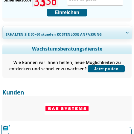
Sicherheitscode
Einreichen
ERHALTEN SIE 30–60
stunden
KOSTENLOSE ANPASSUNG
Regionale und länderspezifische Abdeckung erweitern,
Wachstumsberatungsdienste
Segmentanalyse, Unternehmensprofile, Wettbewerbs-
Benchmarking, und Endnutzer-Einblicke.
Wie können wir Ihnen helfen, neue Möglichkeiten zu
entdecken und schneller zu wachsen?
Jetzt prüfen
Jetzt anpassen
Kunden