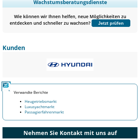
Regionale und länderspezifische Abdeckung erweitern,
Wachstumsberatungsdienste
Segmentanalyse, Unternehmensprofile, Wettbewerbs-
Benchmarking, und Endnutzer-Einblicke.
Wie können wir Ihnen helfen, neue Möglichkeiten zu
entdecken und schneller zu wachsen?
Jetzt prüfen
Jetzt anpassen
Kunden
Verwandte Berichte
Heugetriebsmarkt
Luxusyachtmarkt
Passagierfährenmarkt
Nehmen Sie Kontakt mit uns auf