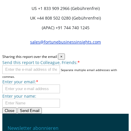
US
+1 833 909 2966 (Gebührenfrei)
UK
+44 808 502 0280 (Gebührenfrei)
(APAC) +91 744 740 1245
sales@fortunebusinessinsights.com
Sharing this report over the email
×
Send this report to Colleague, Friends:
*
Separate multiple email addresses with
commas.
Enter your email:
*
Enter your name:
Close
Send Email
Newsletter abonnieren