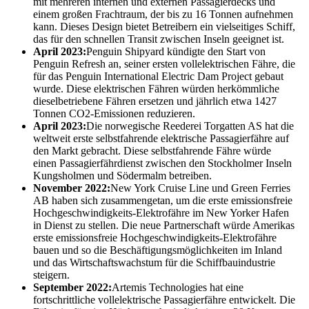
mit mehreren internen und externen Passagierdecks und
einem großen Frachtraum, der bis zu 16 Tonnen aufnehmen
kann. Dieses Design bietet Betreibern ein vielseitiges Schiff,
das für den schnellen Transit zwischen Inseln geeignet ist.
April 2023:
Penguin Shipyard kündigte den Start von
Penguin Refresh an, seiner ersten vollelektrischen Fähre, die
für das Penguin International Electric Dam Project gebaut
wurde. Diese elektrischen Fähren würden herkömmliche
dieselbetriebene Fähren ersetzen und jährlich etwa 1427
Tonnen CO2-Emissionen reduzieren.
April 2023:
Die norwegische Reederei Torgatten AS hat die
weltweit erste selbstfahrende elektrische Passagierfähre auf
den Markt gebracht. Diese selbstfahrende Fähre würde
einen Passagierfährdienst zwischen den Stockholmer Inseln
Kungsholmen und Södermalm betreiben.
November 2022:
New York Cruise Line und Green Ferries
AB haben sich zusammengetan, um die erste emissionsfreie
Hochgeschwindigkeits-Elektrofähre im New Yorker Hafen
in Dienst zu stellen. Die neue Partnerschaft würde Amerikas
erste emissionsfreie Hochgeschwindigkeits-Elektrofähre
bauen und so die Beschäftigungsmöglichkeiten im Inland
und das Wirtschaftswachstum für die Schiffbauindustrie
steigern.
September 2022:
Artemis Technologies hat eine
fortschrittliche vollelektrische Passagierfähre entwickelt. Die