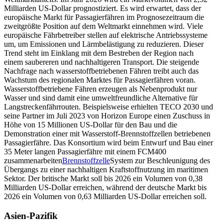
Milliarden US-Dollar prognostiziert. Es wird erwartet, dass der
europäische Markt für Passagierfähren im Prognosezeitraum die
zweitgrößte Position auf dem Weltmarkt einnehmen wird. Viele
europäische Fährbetreiber stellen auf elektrische Antriebssysteme
um, um Emissionen und Lärmbelästigung zu reduzieren. Dieser
Trend steht im Einklang mit dem Bestreben der Region nach
einem saubereren und nachhaltigeren Transport. Die steigende
Nachfrage nach wasserstoffbetriebenen Fähren treibt auch das
Wachstum des regionalen Marktes für Passagierfähren voran.
Wasserstoffbetriebene Fähren erzeugen als Nebenprodukt nur
Wasser und sind damit eine umweltfreundliche Alternative für
Langstreckenfährrouten. Beispielsweise erhielten TECO 2030 und
seine Partner im Juli 2023 von Horizon Europe einen Zuschuss in
Höhe von 15 Millionen US-Dollar für den Bau und die
Demonstration einer mit Wasserstoff-Brennstoffzellen betriebenen
Passagierfähre. Das Konsortium wird beim Entwurf und Bau einer
35 Meter langen Passagierfähre mit einem FCM400
zusammenarbeiten
Brennstoffzelle
System zur Beschleunigung des
Übergangs zu einer nachhaltigen Kraftstoffnutzung im maritimen
Sektor. Der britische Markt soll bis 2026 ein Volumen von 0,38
Milliarden US-Dollar erreichen, während der deutsche Markt bis
2026 ein Volumen von 0,63 Milliarden US-Dollar erreichen soll.
Asien-Pazifik