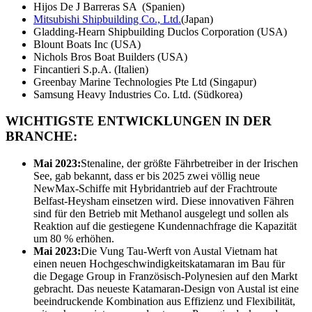
Hijos De J Barreras SA (Spanien)
Mitsubishi Shipbuilding Co., Ltd.
(Japan)
Gladding-Hearn Shipbuilding Duclos Corporation (USA)
Blount Boats Inc (USA)
Nichols Bros Boat Builders (USA)
Fincantieri S.p.A. (Italien)
Greenbay Marine Technologies Pte Ltd (Singapur)
Samsung Heavy Industries Co. Ltd. (Südkorea)
WICHTIGSTE ENTWICKLUNGEN IN DER
BRANCHE:
Mai 2023:
Stenaline, der größte Fährbetreiber in der Irischen
See, gab bekannt, dass er bis 2025 zwei völlig neue
NewMax-Schiffe mit Hybridantrieb auf der Frachtroute
Belfast-Heysham einsetzen wird. Diese innovativen Fähren
sind für den Betrieb mit Methanol ausgelegt und sollen als
Reaktion auf die gestiegene Kundennachfrage die Kapazität
um 80 % erhöhen.
Mai 2023:
Die Vung Tau-Werft von Austal Vietnam hat
einen neuen Hochgeschwindigkeitskatamaran im Bau für
die Degage Group in Französisch-Polynesien auf den Markt
gebracht. Das neueste Katamaran-Design von Austal ist eine
beeindruckende Kombination aus Effizienz und Flexibilität,