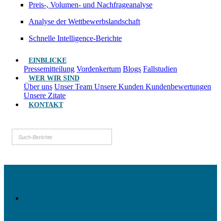
Preis-, Volumen- und Nachfrageanalyse
Analyse der Wettbewerbslandschaft
Schnelle Intelligence-Berichte
EINBLICKE
Pressemitteilung
Vordenkertum
Blogs
Fallstudien
WER WIR SIND
Über uns
Unser Team
Unsere Kunden
Kundenbewertungen
Unsere Zitate
KONTAKT