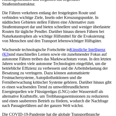
Straßeninfrastruktur.
Die Fähren verkehren entlang der festgelegten Route und
verbinden wichtige Ziele, Inseln oder Kreuzungspunkte. In
städtischen Gebieten stellen Fähren eine Alternative zum
Straßentransport dar und bieten schnellere und weniger überlastete
Routen für tägliche Pendler. Darüber hinaus dienen Fähren bei
Naturkatastrophen als wichtige Hilfsmittel für die Evakuierung
von Menschen und den Transport lebenswichtiger Hilfsgüter.
Wachsende technologische Fortschritte in
Künstliche Intelligenz
(KI)
und maschinelles Lernen sowie ein zunehmender Fokus auf
autonome Fähren treiben das Marktwachstum voran. In den letzten
Jahren wurden viele autonome Technologien eingeführt, um die
betriebliche Effizienz zu verbessern und die Arbeitsbelastung der
Besatzung zu verringern. Dazu können automatisierte
Festmachersysteme, Autopilotfunktionen und die
Fernüberwachung kritischer Systeme gehören. Darüber hinaus gibt
es einen wachsenden Trend zu umweltfreundlicheren
Energiequellen wie Flüssigerdgas (LNG) oder Wasserstoff als
alternative Kraftstoffe, um Treibhausgasemissionen zu reduzieren
und einen saubereren Betrieb zu fördern, wodurch die Nachfrage
nach Passagierfähren auf der ganzen Welt wächst.
Die COVID-19-Pandemie hat die globale Transportbranche