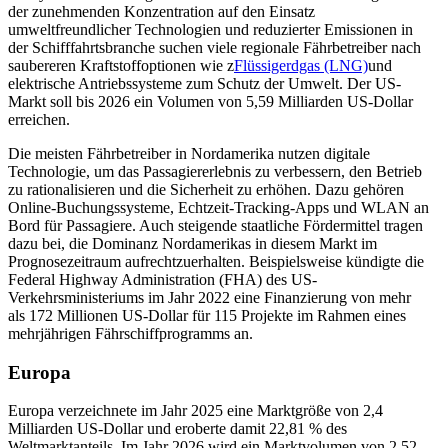
der zunehmenden Konzentration auf den Einsatz
umweltfreundlicher Technologien und reduzierter Emissionen in
der Schifffahrtsbranche suchen viele regionale Fährbetreiber nach
saubereren Kraftstoffoptionen wie z
Flüssigerdgas (LNG)
und
elektrische Antriebssysteme zum Schutz der Umwelt. Der US-
Markt soll bis 2026 ein Volumen von 5,59 Milliarden US-Dollar
erreichen.
Die meisten Fährbetreiber in Nordamerika nutzen digitale
Technologie, um das Passagiererlebnis zu verbessern, den Betrieb
zu rationalisieren und die Sicherheit zu erhöhen. Dazu gehören
Online-Buchungssysteme, Echtzeit-Tracking-Apps und WLAN an
Bord für Passagiere. Auch steigende staatliche Fördermittel tragen
dazu bei, die Dominanz Nordamerikas in diesem Markt im
Prognosezeitraum aufrechtzuerhalten. Beispielsweise kündigte die
Federal Highway Administration (FHA) des US-
Verkehrsministeriums im Jahr 2022 eine Finanzierung von mehr
als 172 Millionen US-Dollar für 115 Projekte im Rahmen eines
mehrjährigen Fährschiffprogramms an.
Europa
Europa verzeichnete im Jahr 2025 eine Marktgröße von 2,4
Milliarden US-Dollar und eroberte damit 22,81 % des
Weltmarktanteils. Im Jahr 2026 wird ein Marktvolumen von 2,52