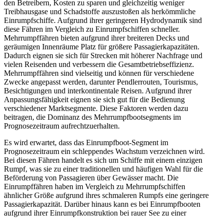
den Betreibern, Kosten zu sparen und gleichzeitig weniger
Treibhausgase und Schadstoffe auszustoßen als herkömmliche
Einrumpfschiffe. Aufgrund ihrer geringeren Hydrodynamik sind
diese Fähren im Vergleich zu Einrumpfschiffen schneller.
Mehrrumpffähren bieten aufgrund ihrer breiteren Decks und
geräumigen Innenräume Platz für größere Passagierkapazitäten.
Dadurch eignen sie sich für Strecken mit höherer Nachfrage und
vielen Reisenden und verbessern die Gesamtbetriebseffizienz.
Mehrrumpffähren sind vielseitig und können für verschiedene
Zwecke angepasst werden, darunter Pendlerrouten, Tourismus,
Besichtigungen und interkontinentale Reisen. Aufgrund ihrer
Anpassungsfähigkeit eignen sie sich gut für die Bedienung
verschiedener Marktsegmente. Diese Faktoren werden dazu
beitragen, die Dominanz des Mehrrumpfbootsegments im
Prognosezeitraum aufrechtzuerhalten.
Es wird erwartet, dass das Einrumpfboot-Segment im
Prognosezeitraum ein schleppendes Wachstum verzeichnen wird.
Bei diesen Fähren handelt es sich um Schiffe mit einem einzigen
Rumpf, was sie zu einer traditionellen und häufigen Wahl für die
Beförderung von Passagieren über Gewässer macht. Die
Einrumpffähren haben im Vergleich zu Mehrrumpfschiffen
ähnlicher Größe aufgrund ihres schmaleren Rumpfs eine geringere
Passagierkapazität. Darüber hinaus kann es bei Einrumpfbooten
aufgrund ihrer Einrumpfkonstruktion bei rauer See zu einer