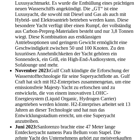
Luxusyachtmarkt. Es wurde die Enthüllung eines prächtigen
neuen Wasserschiffs angekündigt. Die „GT“ ist eine
Luxusyacht, die sowohl mit Diesel und Gas als auch mit
Hybrid- und Elektroantrieb betrieben werden kann. Diese
besondere Yacht verfügt über einen Rumpf, der vollständig
aus Carbon-Prepreg-Materialien besteht und nur 3,8 Tonnen
wiegt. Diese Kombination aus erstklassigen
Antriebsoptionen und geringem Gewicht ermöglicht eine
Geschwindigkeit zwischen 50 und 100 Knoten. Zu den
luxuriösen Annehmlichkeiten der Yacht gehören ein
Sonnendeck, ein Grill, ein High-End-Audiosystem, eine
Sofalounge und mehr.
November 2023:
Gulf Craft kündigte die Erforschung der
Wasserstofftechnologie für seine Superyachtflotte an. Gulf
Craft hat sich mit H2-Enterprises zusammengetan, um eine
emissionsfreie Majesty-Yacht zu erforschen und zu
entwickeln, die von einem innovativen LOHC-
Energiesystem (Liquid Organic, Hydrogen Carrier)
angetrieben werden könnte. H2-Enterprises arbeitet seit 13
Jahren an dieser Technologie und hat nun das
Entwicklungsstadium erreicht, um eine Superyacht
anzutreiben.
Juni 2023:
Sanlorenzo brachte eine 47 Meter lange
Entdeckeryacht namens Para Bellum vom Stapel. Die
zehnte Yacht des Unternehmens gehört zur meistverkauften