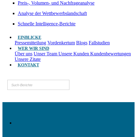
Preis-, Volumen- und Nachfrageanalyse
Analyse der Wettbewerbslandschaft
Schnelle Intelligence-Berichte
EINBLICKE
Pressemitteilung
Vordenkertum
Blogs
Fallstudien
WER WIR SIND
Über uns
Unser Team
Unsere Kunden
Kundenbewertungen
Unsere Zitate
KONTAKT