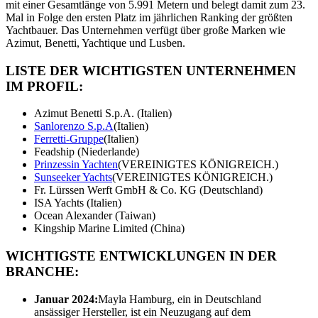
mit einer Gesamtlänge von 5.991 Metern und belegt damit zum 23.
Mal in Folge den ersten Platz im jährlichen Ranking der größten
Yachtbauer. Das Unternehmen verfügt über große Marken wie
Azimut, Benetti, Yachtique und Lusben.
LISTE DER WICHTIGSTEN UNTERNEHMEN
IM PROFIL:
Azimut Benetti S.p.A. (Italien)
Sanlorenzo S.p.A
(Italien)
Ferretti-Gruppe
(Italien)
Feadship (Niederlande)
Prinzessin Yachten
(VEREINIGTES KÖNIGREICH.)
Sunseeker Yachts
(VEREINIGTES KÖNIGREICH.)
Fr. Lürssen Werft GmbH & Co. KG (Deutschland)
ISA Yachts (Italien)
Ocean Alexander (Taiwan)
Kingship Marine Limited (China)
WICHTIGSTE ENTWICKLUNGEN IN DER
BRANCHE:
Januar 2024:
Mayla Hamburg, ein in Deutschland
ansässiger Hersteller, ist ein Neuzugang auf dem