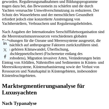
geworden. Regulierungsmaßnahmen und Bildungsprogramme
tragen dazu bei, das Bewusstsein zu schärfen und die durch
Yachten verursachte Umweltverschmutzung zu reduzieren. Der
Schutz des Wasserlebens und der menschlichen Gesundheit
erfordert jedoch eine konzertierte Anstrengung von
Yachtherstellern, Verbrauchern und Regulierungsbehörden.
Nach Angaben der Internationalen Seeschifffahrtsorganisation sind
die Meerestourismusressourcen verschiedenen globalen
Bedrohungen für die Ozeane und Meeressysteme ausgesetzt, die
hauptsächlich auf anthropogene Faktoren zurückzuführen sind.
Dazu gehören Klimawandel, Überfischung,
Grundschleppnetzfischerei (Fischernetze entlang des
Meeresbodens), Migration invasiver Arten, Veränderungen beim
Eintrag von Abfällen, Nährstoffen und Sedimenten in Küsten- und
Meeresökosysteme, Küstenurbanisierung sowie der Verlust von
Ressourcen und Naturkapital in Küstengebieten, insbesondere
Küstenfeuchtgebieten.
Marktsegmentierungsanalyse für
Luxusyachten
Nach Typanalyse