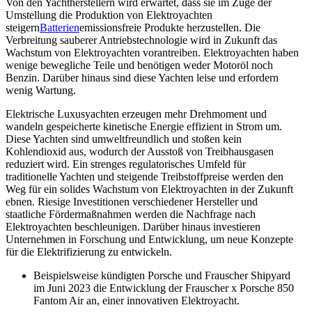
Von den Yachtherstellern wird erwartet, dass sie im Zuge der
Umstellung die Produktion von Elektroyachten
steigern
Batterien
emissionsfreie Produkte herzustellen. Die
Verbreitung sauberer Antriebstechnologie wird in Zukunft das
Wachstum von Elektroyachten vorantreiben. Elektroyachten haben
wenige bewegliche Teile und benötigen weder Motoröl noch
Benzin. Darüber hinaus sind diese Yachten leise und erfordern
wenig Wartung.
Elektrische Luxusyachten erzeugen mehr Drehmoment und
wandeln gespeicherte kinetische Energie effizient in Strom um.
Diese Yachten sind umweltfreundlich und stoßen kein
Kohlendioxid aus, wodurch der Ausstoß von Treibhausgasen
reduziert wird. Ein strenges regulatorisches Umfeld für
traditionelle Yachten und steigende Treibstoffpreise werden den
Weg für ein solides Wachstum von Elektroyachten in der Zukunft
ebnen. Riesige Investitionen verschiedener Hersteller und
staatliche Fördermaßnahmen werden die Nachfrage nach
Elektroyachten beschleunigen. Darüber hinaus investieren
Unternehmen in Forschung und Entwicklung, um neue Konzepte
für die Elektrifizierung zu entwickeln.
Beispielsweise kündigten Porsche und Frauscher Shipyard
im Juni 2023 die Entwicklung der Frauscher x Porsche 850
Fantom Air an, einer innovativen Elektroyacht.