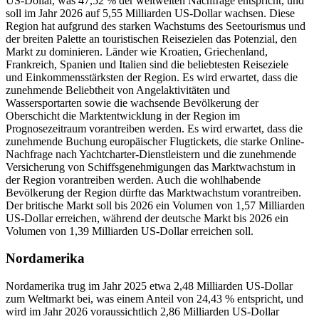
US-Dollar, was 47,52 % der weltweiten Nachfrage entspricht, und
soll im Jahr 2026 auf 5,55 Milliarden US-Dollar wachsen. Diese
Region hat aufgrund des starken Wachstums des Seetourismus und
der breiten Palette an touristischen Reisezielen das Potenzial, den
Markt zu dominieren. Länder wie Kroatien, Griechenland,
Frankreich, Spanien und Italien sind die beliebtesten Reiseziele
und Einkommensstärksten der Region. Es wird erwartet, dass die
zunehmende Beliebtheit von Angelaktivitäten und
Wassersportarten sowie die wachsende Bevölkerung der
Oberschicht die Marktentwicklung in der Region im
Prognosezeitraum vorantreiben werden. Es wird erwartet, dass die
zunehmende Buchung europäischer Flugtickets, die starke Online-
Nachfrage nach Yachtcharter-Dienstleistern und die zunehmende
Versicherung von Schiffsgenehmigungen das Marktwachstum in
der Region vorantreiben werden. Auch die wohlhabende
Bevölkerung der Region dürfte das Marktwachstum vorantreiben.
Der britische Markt soll bis 2026 ein Volumen von 1,57 Milliarden
US-Dollar erreichen, während der deutsche Markt bis 2026 ein
Volumen von 1,39 Milliarden US-Dollar erreichen soll.
Nordamerika
Nordamerika trug im Jahr 2025 etwa 2,48 Milliarden US-Dollar
zum Weltmarkt bei, was einem Anteil von 24,43 % entspricht, und
wird im Jahr 2026 voraussichtlich 2,86 Milliarden US-Dollar