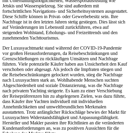
mit Unterhaltungsmöglichkeiten, Wassersportausrüstung wie
Jetskis und Wasserspielzeug. Sie sind außerdem mit
fortschrittlichen Navigations- und Sicherheitssystemen ausgestattet.
Diese Schiffe können in Privat- oder Gewerbebesitz sein. Ihre
Nachfrage ist in den letzten Jahren stetig gestiegen. Dies lässt sich
auf Veränderungen im Lebensstil zurückführen, etwa auf
steigenden Wohlstand, Erholungs- und Freizeittrends und den
zunehmenden Yachttourismus.
Der Luxusyachtmarkt stand während der COVID-19-Pandemie
vor großen Herausforderungen, da Reisebeschränkungen und
Grenzschließungen zu rückläufigen Umsätzen und Nachfrage
führten. Viele potenzielle Käufer haben aus Unsicherheit den Kauf
verschoben oder abgesagt. Als jedoch die Impfraten stiegen und
die Reisebeschränkungen gelockert wurden, stieg die Nachfrage
nach Luxusyachten stark an. Wohlhabende Menschen suchten
Abgeschiedenheit und soziale Distanzierung, was die Nachfrage
nach privatem Yachting steigerte. Es kam zu einer Verschiebung
der Reisepräferenzen hin zu abgelegenen Zielen, was dazu führte,
dass Käufer ihre Yachten individuell mit individuellen
Annehmlichkeiten und umweltfreundlichen Merkmalen
ausstatteten. Trotz anfänglicher Rückschläge bewies der Markt für
Luxusyachten Widerstandsfähigkeit und Anpassungsfähigkeit.
Hersteller und Makler passten ihre Richtlinien an die veränderten
Kundenanforderungen an, was zu positiven Aussichten für die