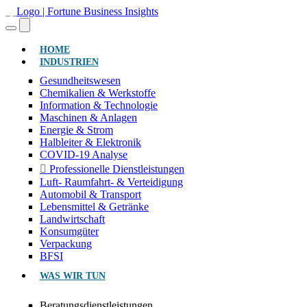
(AKTUELL)
HOME
INDUSTRIEN
Gesundheitswesen
Chemikalien & Werkstoffe
Information & Technologie
Maschinen & Anlagen
Energie & Strom
Halbleiter & Elektronik
COVID-19 Analyse
Professionelle Dienstleistungen
Luft- Raumfahrt- & Verteidigung
Automobil & Transport
Lebensmittel & Getränke
Landwirtschaft
Konsumgüter
Verpackung
BFSI
WAS WIR TUN
Beratungsdienstleistungen