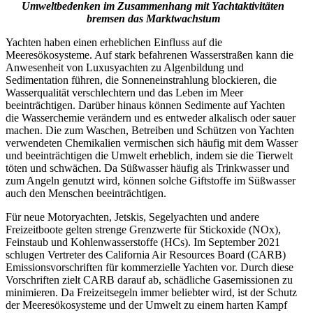
Umweltbedenken im Zusammenhang mit Yachtaktivitäten
bremsen das Marktwachstum
Yachten haben einen erheblichen Einfluss auf die
Meeresökosysteme. Auf stark befahrenen Wasserstraßen kann die
Anwesenheit von Luxusyachten zu Algenbildung und
Sedimentation führen, die Sonneneinstrahlung blockieren, die
Wasserqualität verschlechtern und das Leben im Meer
beeinträchtigen. Darüber hinaus können Sedimente auf Yachten
die Wasserchemie verändern und es entweder alkalisch oder sauer
machen. Die zum Waschen, Betreiben und Schützen von Yachten
verwendeten Chemikalien vermischen sich häufig mit dem Wasser
und beeinträchtigen die Umwelt erheblich, indem sie die Tierwelt
töten und schwächen. Da Süßwasser häufig als Trinkwasser und
zum Angeln genutzt wird, können solche Giftstoffe im Süßwasser
auch den Menschen beeinträchtigen.
Für neue Motoryachten, Jetskis, Segelyachten und andere
Freizeitboote gelten strenge Grenzwerte für Stickoxide (NOx),
Feinstaub und Kohlenwasserstoffe (HCs). Im September 2021
schlugen Vertreter des California Air Resources Board (CARB)
Emissionsvorschriften für kommerzielle Yachten vor. Durch diese
Vorschriften zielt CARB darauf ab, schädliche Gasemissionen zu
minimieren. Da Freizeitsegeln immer beliebter wird, ist der Schutz
der Meeresökosysteme und der Umwelt zu einem harten Kampf