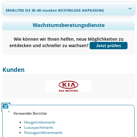
ERHALTEN SIE 30–60
stunden
KOSTENLOSE ANPASSUNG
Regionale und länderspezifische Abdeckung erweitern,
Wachstumsberatungsdienste
Segmentanalyse, Unternehmensprofile, Wettbewerbs-
Benchmarking, und Endnutzer-Einblicke.
Wie können wir Ihnen helfen, neue Möglichkeiten zu
entdecken und schneller zu wachsen?
Jetzt prüfen
Jetzt anpassen
Kunden
Verwandte Berichte
Heugetriebsmarkt
Luxusyachtmarkt
Passagierfährenmarkt