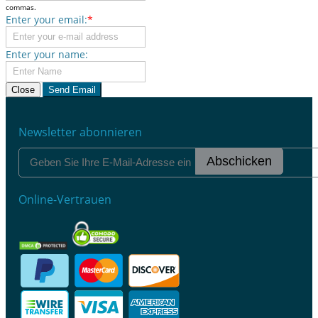
commas.
Enter your email:
*
Enter your name:
Close
Send Email
Newsletter abonnieren
Abschicken
Online-Vertrauen