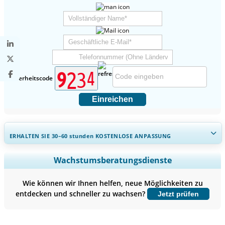
Sicherheitscode
Einreichen
ERHALTEN SIE 30–60
stunden
KOSTENLOSE ANPASSUNG
Regionale und länderspezifische Abdeckung erweitern,
Wachstumsberatungsdienste
Segmentanalyse, Unternehmensprofile, Wettbewerbs-
Benchmarking, und Endnutzer-Einblicke.
Wie können wir Ihnen helfen, neue Möglichkeiten zu
entdecken und schneller zu wachsen?
Jetzt prüfen
Jetzt anpassen