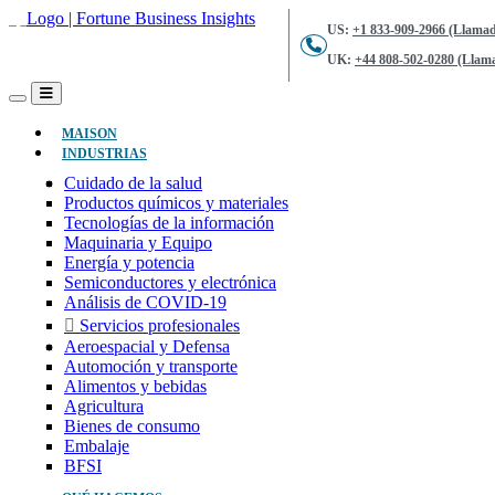
US:
+1 833-909-2966 (Llamad
UK:
+44 808-502-0280 (Llama
(ACTUAL)
MAISON
INDUSTRIAS
Cuidado de la salud
Productos químicos y materiales
Tecnologías de la información
Maquinaria y Equipo
Energía y potencia
Semiconductores y electrónica
Análisis de COVID-19
Servicios profesionales
Aeroespacial y Defensa
Automoción y transporte
Alimentos y bebidas
Agricultura
Bienes de consumo
Embalaje
BFSI