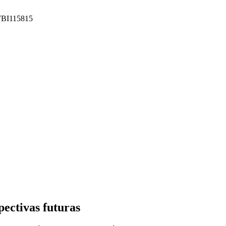
 FBI115815
ectivas futuras