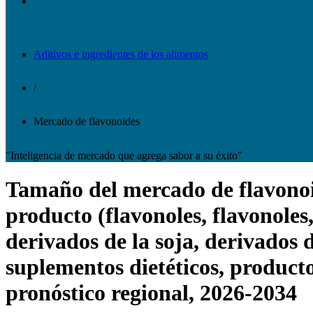
Aditivos e ingredientes de los alimentos
/
Mercado de flavonoides
"Inteligencia de mercado que agrega sabor a su éxito"
Tamaño del mercado de flavonoide
producto (flavonoles, flavonoles,
derivados de la soja, derivados d
suplementos dietéticos, producto
pronóstico regional, 2026-2034