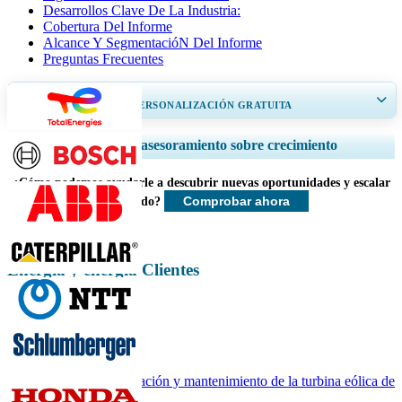
Desarrollos Clave De La Industria:
Cobertura Del Informe
Alcance Y SegmentacióN Del Informe
Preguntas Frecuentes
OBTENGA UN 20% DE PERSONALIZACIÓN GRATUITA
Ampliar la cobertura regional y por país, Análisis de segmentos, Perfiles
Servicios de asesoramiento sobre crecimiento
de empresas, Benchmarking competitivo, e información sobre el usuario
final.
¿Cómo podemos ayudarle a descubrir nuevas oportunidades y escalar
Comprobar ahora
más rápido?
Personalizar ahora
Energía y energía Clientes
Informes relacionados
Mercado de operación y mantenimiento de la turbina eólica de
Australia