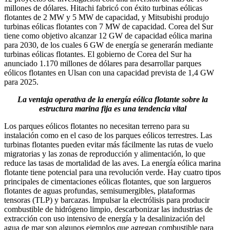
millones de dólares. Hitachi fabricó con éxito turbinas eólicas
flotantes de 2 MW y 5 MW de capacidad, y Mitsubishi produjo
turbinas eólicas flotantes con 7 MW de capacidad. Corea del Sur
tiene como objetivo alcanzar 12 GW de capacidad eólica marina
para 2030, de los cuales 6 GW de energía se generarán mediante
turbinas eólicas flotantes. El gobierno de Corea del Sur ha
anunciado 1.170 millones de dólares para desarrollar parques
eólicos flotantes en Ulsan con una capacidad prevista de 1,4 GW
para 2025.
La ventaja operativa de la energía eólica flotante sobre la
estructura marina fija es una tendencia vital
Los parques eólicos flotantes no necesitan terreno para su
instalación como en el caso de los parques eólicos terrestres. Las
turbinas flotantes pueden evitar más fácilmente las rutas de vuelo
migratorias y las zonas de reproducción y alimentación, lo que
reduce las tasas de mortalidad de las aves. La energía eólica marina
flotante tiene potencial para una revolución verde. Hay cuatro tipos
principales de cimentaciones eólicas flotantes, que son largueros
flotantes de aguas profundas, semisumergibles, plataformas
tensoras (TLP) y barcazas. Impulsar la electrólisis para producir
combustible de hidrógeno limpio, descarbonizar las industrias de
extracción con uso intensivo de energía y la desalinización del
agua de mar son algunos ejemplos que agregan combustible para