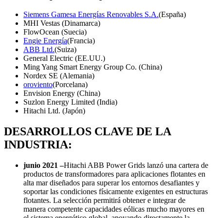
Siemens Gamesa Energías Renovables S.A.
(España)
MHI Vestas (Dinamarca)
FlowOcean (Suecia)
Engie Energía
(Francia)
ABB Ltd.
(Suiza)
General Electric (EE.UU.)
Ming Yang Smart Energy Group Co. (China)
Nordex SE (Alemania)
oroviento
(Porcelana)
Envision Energy (China)
Suzlon Energy Limited (India)
Hitachi Ltd. (Japón)
DESARROLLOS CLAVE DE LA
INDUSTRIA:
junio 2021 –
Hitachi ABB Power Grids lanzó una cartera de
productos de transformadores para aplicaciones flotantes en
alta mar diseñados para superar los entornos desafiantes y
soportar las condiciones físicamente exigentes en estructuras
flotantes. La selección permitirá obtener e integrar de
manera competente capacidades eólicas mucho mayores en
el sistema energético global, apoyando directamente la