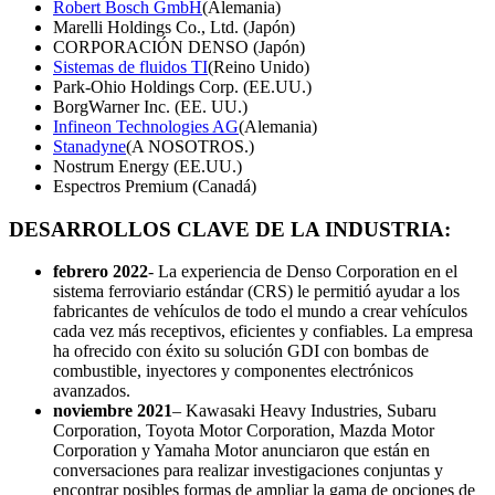
Robert Bosch GmbH
(Alemania)
Marelli Holdings Co., Ltd. (Japón)
CORPORACIÓN DENSO (Japón)
Sistemas de fluidos TI
(Reino Unido)
Park-Ohio Holdings Corp. (EE.UU.)
BorgWarner Inc. (EE. UU.)
Infineon Technologies AG
(Alemania)
Stanadyne
(A NOSOTROS.)
Nostrum Energy (EE.UU.)
Espectros Premium (Canadá)
DESARROLLOS CLAVE DE LA INDUSTRIA:
febrero 2022
- La experiencia de Denso Corporation en el
sistema ferroviario estándar (CRS) le permitió ayudar a los
fabricantes de vehículos de todo el mundo a crear vehículos
cada vez más receptivos, eficientes y confiables. La empresa
ha ofrecido con éxito su solución GDI con bombas de
combustible, inyectores y componentes electrónicos
avanzados.
noviembre 2021
– Kawasaki Heavy Industries, Subaru
Corporation, Toyota Motor Corporation, Mazda Motor
Corporation y Yamaha Motor anunciaron que están en
conversaciones para realizar investigaciones conjuntas y
encontrar posibles formas de ampliar la gama de opciones de