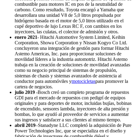
combustible para motores IC en pos de la neutralidad de
carbono. Como resultado, Toyota encargó a Yamaha que
desarrollara una unidad V8 de 5,0 litros propulsada por
hidrógeno basada en el motor de 5,0 litros utilizado en el
cupé deportivo de lujo Lexus RC F, con cambios en los
inyectores, las culatas, el colector de admisión y otros.
enero 2021
- Hitachi Automotive System Limited, Keihin
Corporation, Showa Corporation y Nissan Kogyo Co Ltd.
concluyeron una integración de gestión para formar Hitachi
Astemo Americas, Inc. para proporcionar soluciones de
movilidad líderes a la industria automotriz. Hitachi Astemo
trabaja en la creación de soluciones de movilidad avanzadas
como su negocio principal de sistemas de propulsión,
sistemas de chasis y sistemas avanzados de asistencia al
conductor para automóviles y
motocicletas
para promover la
cartera de negocios.
julio 2019 -
Bosch creó un completo programa de repuestos
GDI para el mercado de repuestos con pedigrí de equipos
originales y para deportes de motor, incluidas bujías, bobinas
de encendido, sensores lambda, inyectores de alta presión y
bombas, lo que ayudó al proveedor de servicios a aumentar
sus ingresos y satisfacer a sus clientes al mismo tiempo.
abril 2019
–Stanadyne LLC completó la adquisición de Pure
Power Technologies Inc, que se especializa en el diseño y
fabricación de inyectores de combustible diésel y