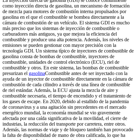
La inyección directa de gasolina (GDI) se conoce comúnmente
como inyección directa de gasolina, un mecanismo de formación
de mezcla para motores de combustión interna propulsados ​​por
gasolina en el que el combustible se bombea directamente a la
cámara de combustión de un vehículo. El sistema GDI es mucho
más preciso que los sistemas de inyección de combustible o
carburadores más antiguos, ya que mejora la eficiencia del
combustible y produce una alta potencia. Además, los niveles de
emisiones se pueden gestionar con mayor precisión con la
tecnología GDI. Un sistema típico de inyectores de combustible de
gasolina consta de bombas de combustible, inyectores de
combustible, unidades de control electrónico (ECU), riel de
combustible y otros. En este sistema, las bombas de combustible
presurizan el
gasolina
Combustible antes de ser inyectado con la
ayuda de un inyector de combustible directamente en la cámara de
combustión de cada cilindro a través de una línea de combustible
de riel estándar. Además, la ECU ajusta la mezcla de aire y
combustible necesaria, el tiempo de encendido y el tratamiento de
los gases de escape. En 2020, debido al estallido de la pandemia
de coronavirus y a una agitación sin precedentes en el mercado
energético mundial, la economía mundial se vio gravemente
afectada por una caída significativa de la movilidad, el cierre de
industrias, la reducción del transporte por carretera, entre otros.
Además, las normas de viaje y de bloqueo también han provocado
la falta de disponibilidad de mano de obra calificada, lo que ha