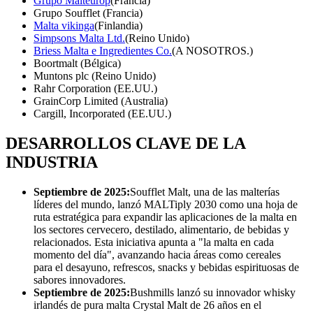
Grupo Malteurop
(Francia)
Grupo Soufflet (Francia)
Malta vikinga
(Finlandia)
Simpsons Malta Ltd.
(Reino Unido)
Briess Malta e Ingredientes Co.
(A NOSOTROS.)
Boortmalt (Bélgica)
Muntons plc (Reino Unido)
Rahr Corporation (EE.UU.)
GrainCorp Limited (Australia)
Cargill, Incorporated (EE.UU.)
DESARROLLOS CLAVE DE LA
INDUSTRIA
Septiembre de 2025:
Soufflet Malt, una de las malterías
líderes del mundo, lanzó MALTiply 2030 como una hoja de
ruta estratégica para expandir las aplicaciones de la malta en
los sectores cervecero, destilado, alimentario, de bebidas y
relacionados. Esta iniciativa apunta a "la malta en cada
momento del día", avanzando hacia áreas como cereales
para el desayuno, refrescos, snacks y bebidas espirituosas de
sabores innovadores.
Septiembre de 2025:
Bushmills lanzó su innovador whisky
irlandés de pura malta Crystal Malt de 26 años en el