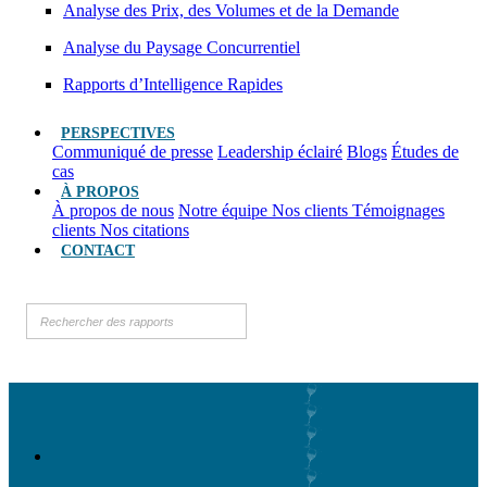
Analyse des Prix, des Volumes et de la Demande
Analyse du Paysage Concurrentiel
Rapports d’Intelligence Rapides
PERSPECTIVES
Communiqué de presse
Leadership éclairé
Blogs
Études de
cas
À PROPOS
À propos de nous
Notre équipe
Nos clients
Témoignages
clients
Nos citations
CONTACT