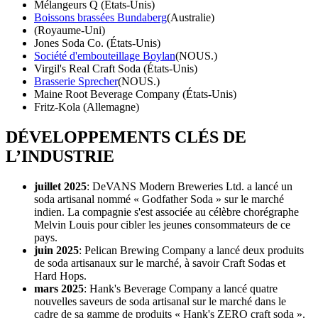
Mélangeurs Q (États-Unis)
Boissons brassées Bundaberg
(Australie)
(Royaume-Uni)
Jones Soda Co. (États-Unis)
Société d'embouteillage Boylan
(NOUS.)
Virgil's Real Craft Soda (États-Unis)
Brasserie Sprecher
(NOUS.)
Maine Root Beverage Company (États-Unis)
Fritz-Kola (Allemagne)
DÉVELOPPEMENTS CLÉS DE
L’INDUSTRIE
juillet 2025
: DeVANS Modern Breweries Ltd. a lancé un
soda artisanal nommé « Godfather Soda » sur le marché
indien. La compagnie s'est associée au célèbre chorégraphe
Melvin Louis pour cibler les jeunes consommateurs de ce
pays.
juin 2025
: Pelican Brewing Company a lancé deux produits
de soda artisanaux sur le marché, à savoir Craft Sodas et
Hard Hops.
mars 2025
: Hank's Beverage Company a lancé quatre
nouvelles saveurs de soda artisanal sur le marché dans le
cadre de sa gamme de produits « Hank's ZERO craft soda ».