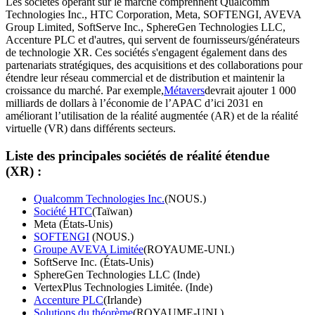
Les sociétés opérant sur le marché comprennent Qualcomm
Technologies Inc., HTC Corporation, Meta, SOFTENGI, AVEVA
Group Limited, SoftServe Inc., SphereGen Technologies LLC,
Accenture PLC et d'autres, qui servent de fournisseurs/générateurs
de technologie XR. Ces sociétés s'engagent également dans des
partenariats stratégiques, des acquisitions et des collaborations pour
étendre leur réseau commercial et de distribution et maintenir la
croissance du marché. Par exemple,
Métavers
devrait ajouter 1 000
milliards de dollars à l’économie de l’APAC d’ici 2031 en
améliorant l’utilisation de la réalité augmentée (AR) et de la réalité
virtuelle (VR) dans différents secteurs.
Liste des principales sociétés de réalité étendue
(XR) :
Qualcomm Technologies Inc.
(NOUS.)
Société HTC
(Taïwan)
Meta (États-Unis)
SOFTENGI
(NOUS.)
Groupe AVEVA Limitée
(ROYAUME-UNI.)
SoftServe Inc. (États-Unis)
SphereGen Technologies LLC (Inde)
VertexPlus Technologies Limitée. (Inde)
Accenture PLC
(Irlande)
Solutions du théorème
(ROYAUME-UNI.)