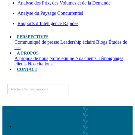
Analyse des Prix, des Volumes et de la Demande
Analyse du Paysage Concurrentiel
Rapports d’Intelligence Rapides
PERSPECTIVES
Communiqué de presse
Leadership éclairé
Blogs
Études de
cas
À PROPOS
À propos de nous
Notre équipe
Nos clients
Témoignages
clients
Nos citations
CONTACT