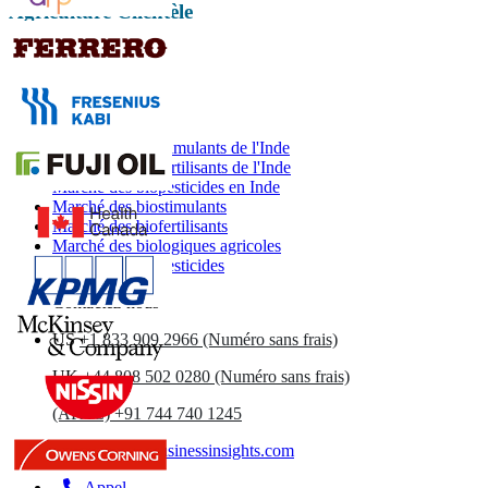
Agriculture Clientèle
Rapports associés
Marché des biostimulants de l'Inde
Marché des biofertilisants de l'Inde
Marché des biopesticides en Inde
Marché des biostimulants
Marché des biofertilisants
Marché des biologiques agricoles
Marché des biopesticides
Contactez-nous
US
+1 833 909 2966 (Numéro sans frais)
UK
+44 808 502 0280 (Numéro sans frais)
(APAC) +91 744 740 1245
sales@fortunebusinessinsights.com
Appel