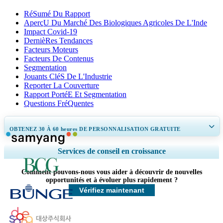
RéSumé Du Rapport
AperçU Du Marché Des Biologiques Agricoles De L'Inde
Impact Covid-19
DernièRes Tendances
Facteurs Moteurs
Facteurs De Contenus
Segmentation
Jouants CléS De L'Industrie
Reporter La Couverture
Rapport PortéE Et Segmentation
Questions FréQuentes
OBTENEZ 30 À 60
heures
DE PERSONNALISATION GRATUITE
Ampliar a cobertura regional e por país, Análise de segmentos, Perfis de
Services de conseil en croissance
empresas, Benchmarking competitivo, e insights sobre o usuário final.
Comment pouvons-nous vous aider à découvrir de nouvelles
Personnaliser maintenant
opportunités et à évoluer plus rapidement ?
Vérifiez maintenant