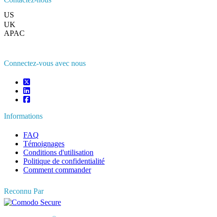
US
+1 833 909 2966 ( Numéro sans frais )
UK
+44 808 502 0280 (Numéro sans frais )
APAC
+91 744 740 1245
sales@fortunebusinessinsights.com
Connectez-vous avec nous
Informations
FAQ
Témoignages
Conditions d'utilisation
Politique de confidentialité
Comment commander
Reconnu Par