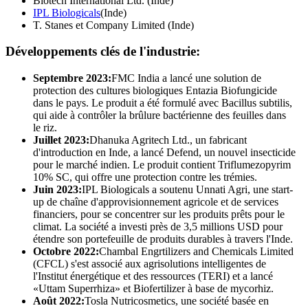
Biotech International Ltd. (Inde)
IPL Biologicals
(Inde)
T. Stanes et Company Limited (Inde)
Développements clés de l'industrie:
Septembre 2023:
FMC India a lancé une solution de
protection des cultures biologiques Entazia Biofungicide
dans le pays. Le produit a été formulé avec Bacillus subtilis,
qui aide à contrôler la brûlure bactérienne des feuilles dans
le riz.
Juillet 2023:
Dhanuka Agritech Ltd., un fabricant
d'introduction en Inde, a lancé Defend, un nouvel insecticide
pour le marché indien. Le produit contient Triflumezopyrim
10% SC, qui offre une protection contre les trémies.
Juin 2023:
IPL Biologicals a soutenu Unnati Agri, une start-
up de chaîne d'approvisionnement agricole et de services
financiers, pour se concentrer sur les produits prêts pour le
climat. La société a investi près de 3,5 millions USD pour
étendre son portefeuille de produits durables à travers l'Inde.
Octobre 2022:
Chambal Engrtilizers and Chemicals Limited
(CFCL) s'est associé aux agrisolutions intelligentes de
l'Institut énergétique et des ressources (TERI) et a lancé
«Uttam Superrhiza» et Biofertilizer à base de mycorhiz.
Août 2022:
Tosla Nutricosmetics, une société basée en