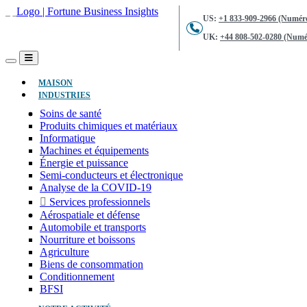
US:
+1 833-909-2966 (Numéro
UK:
+44 808-502-0280 (Numér
(ACTUEL)
MAISON
INDUSTRIES
Soins de santé
Produits chimiques et matériaux
Informatique
Machines et équipements
Énergie et puissance
Semi-conducteurs et électronique
Analyse de la COVID-19
Services professionnels
Aérospatiale et défense
Automobile et transports
Nourriture et boissons
Agriculture
Biens de consommation
Conditionnement
BFSI