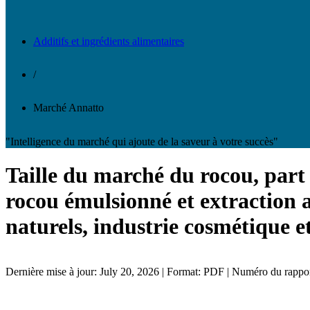
Additifs et ingrédients alimentaires
/
Marché Annatto
"Intelligence du marché qui ajoute de la saveur à votre succès"
Taille du marché du rocou, part e
rocou émulsionné et extraction a
naturels, industrie cosmétique e
Dernière mise à jour: July 20, 2026 | Format: PDF | Numéro du rapp