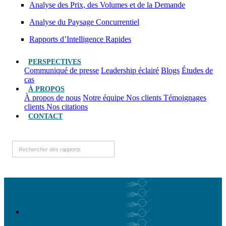
Analyse des Prix, des Volumes et de la Demande
Analyse du Paysage Concurrentiel
Rapports d’Intelligence Rapides
PERSPECTIVES
Communiqué de presse
Leadership éclairé
Blogs
Études de
cas
À PROPOS
À propos de nous
Notre équipe
Nos clients
Témoignages
clients
Nos citations
CONTACT