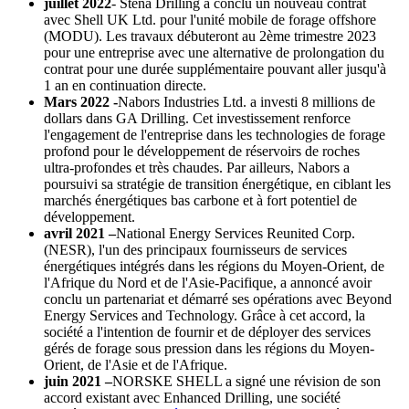
juillet 2022
- Stena Drilling a conclu un nouveau contrat
avec Shell UK Ltd. pour l'unité mobile de forage offshore
(MODU). Les travaux débuteront au 2ème trimestre 2023
pour une entreprise avec une alternative de prolongation du
contrat pour une durée supplémentaire pouvant aller jusqu'à
1 an en continuation directe.
Mars 2022 -
Nabors Industries Ltd. a investi 8 millions de
dollars dans GA Drilling. Cet investissement renforce
l'engagement de l'entreprise dans les technologies de forage
profond pour le développement de réservoirs de roches
ultra-profondes et très chaudes. Par ailleurs, Nabors a
poursuivi sa stratégie de transition énergétique, en ciblant les
marchés énergétiques bas carbone et à fort potentiel de
développement.
avril 2021 –
National Energy Services Reunited Corp.
(NESR), l'un des principaux fournisseurs de services
énergétiques intégrés dans les régions du Moyen-Orient, de
l'Afrique du Nord et de l'Asie-Pacifique, a annoncé avoir
conclu un partenariat et démarré ses opérations avec Beyond
Energy Services and Technology. Grâce à cet accord, la
société a l'intention de fournir et de déployer des services
gérés de forage sous pression dans les régions du Moyen-
Orient, de l'Asie et de l'Afrique.
juin 2021 –
NORSKE SHELL a signé une révision de son
accord existant avec Enhanced Drilling, une société