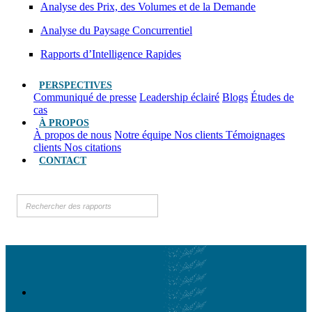
Analyse des Prix, des Volumes et de la Demande
Analyse du Paysage Concurrentiel
Rapports d’Intelligence Rapides
PERSPECTIVES
Communiqué de presse
Leadership éclairé
Blogs
Études de
cas
À PROPOS
À propos de nous
Notre équipe
Nos clients
Témoignages
clients
Nos citations
CONTACT