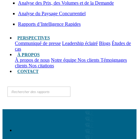
Analyse des Prix, des Volumes et de la Demande
Analyse du Paysage Concurrentiel
Rapports d’Intelligence Rapides
PERSPECTIVES
Communiqué de presse
Leadership éclairé
Blogs
Études de
cas
À PROPOS
À propos de nous
Notre équipe
Nos clients
Témoignages
clients
Nos citations
CONTACT