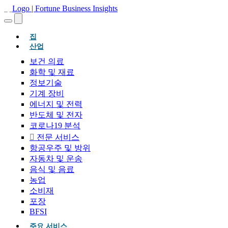
(현재의)
집
산업
보건 의료
화학 및 재료
정보기술
기계 장비
에너지 및 전력
반도체 및 전자
코로나19 분석
전문 서비스
항공우주 및 방위
자동차 및 운송
음식 및 음료
농업
소비재
포장
BFSI
주요 서비스