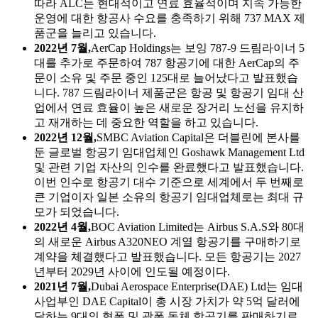
따라 ALC는 현대적이고 연료 효율적이며 지속 가능한
운영에 대한 항공사 수요를 충족하기 위해 737 MAX 제
품군을 늘리고 있습니다.
2022년 7월,
AerCap Holdings는 보잉 787-9 드림라이너 5
대를 추가로 주문하여 787 항공기에 대한 AerCap의 주
문이 소유 및 주문 중인 125대로 늘어났다고 발표했습
니다. 787 드림라이너 제품군은 항공 및 항공기 임대 산
업에서 연료 효율이 높은 새로운 장거리 노선을 유지하
고 재개하는 데 중요한 역할을 하고 있습니다.
2022년 12월,
SMBC Aviation Capital은 더블린에 본사를
둔 글로벌 항공기 임대업체인 Goshawk Management Ltd
및 관련 기업 자산의 인수를 완료했다고 발표했습니다.
이번 인수로 항공기 대수 기준으로 세계에서 두 번째로
큰 기업이자 일본 소유의 항공기 임대업체로는 최대 규
모가 되었습니다.
2022년 4월,
BOC Aviation Limited는 Airbus S.A.S와 80대
의 새로운 Airbus A320NEO 계열 항공기를 구매하기로
계약을 체결했다고 발표했습니다. 모든 항공기는 2027
년부터 2029년 사이에 인도될 예정이다.
2021년 7월,
Dubai Aerospace Enterprise(DAE) Ltd는 임대
사업부인 DAE Capital이 총 시장 가치가 약 5억 달러에
달하는 9대의 협폭 및 광폭 동체 항공기를 판매하기로