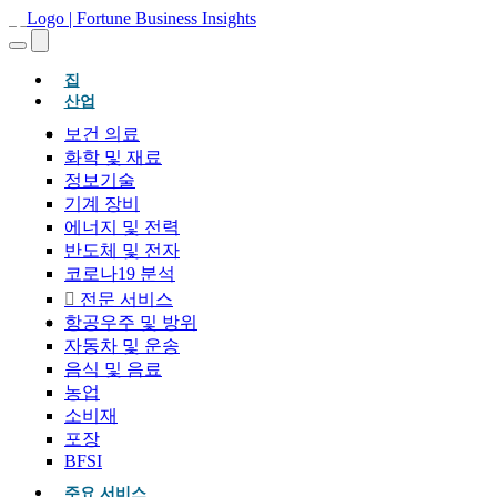
(현재의)
집
산업
보건 의료
화학 및 재료
정보기술
기계 장비
에너지 및 전력
반도체 및 전자
코로나19 분석
전문 서비스
항공우주 및 방위
자동차 및 운송
음식 및 음료
농업
소비재
포장
BFSI
주요 서비스