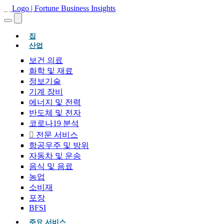
(현재의)
집
산업
보건 의료
화학 및 재료
정보기술
기계 장비
에너지 및 전력
반도체 및 전자
코로나19 분석
전문 서비스
항공우주 및 방위
자동차 및 운송
음식 및 음료
농업
소비재
포장
BFSI
주요 서비스