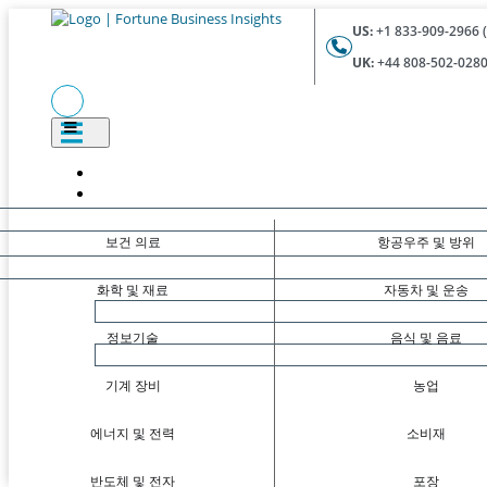
US:
+1 833-909-2966 (
UK:
+44 808-502-0280 
보건 의료
항공우주 및 방위
화학 및 재료
자동차 및 운송
정보기술
음식 및 음료
기계 장비
농업
에너지 및 전력
소비재
반도체 및 전자
포장