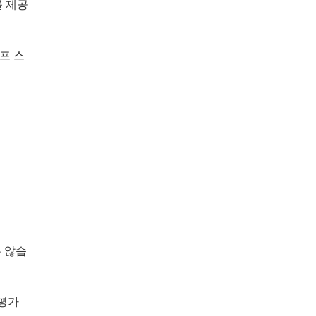
를 제공
이프 스
는 않습
 평가