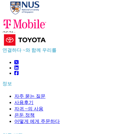
연락하다 우리를
US
+1 833 909 2966 ( Toll Free )
UK
+44 808 502 0280 (Toll Free )
APAC
+91 744 740 1245
sales@fortunebusinessinsights.com
연결하다 ~와 함께 우리를
정보
자주 묻는 질문
사용후기
자귀 ~의 사용
은둔 정책
어떻게 에게 주문하다