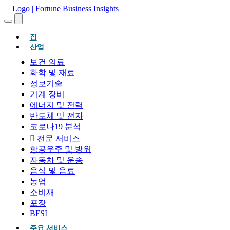
(현재의)
집
산업
보건 의료
화학 및 재료
정보기술
기계 장비
에너지 및 전력
반도체 및 전자
코로나19 분석
전문 서비스
항공우주 및 방위
자동차 및 운송
음식 및 음료
농업
소비재
포장
BFSI
주요 서비스