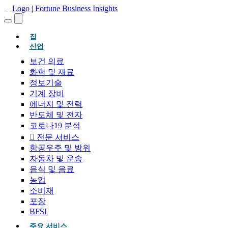
(현재의)
집
산업
보건 의료
화학 및 재료
정보기술
기계 장비
에너지 및 전력
반도체 및 전자
코로나19 분석
전문 서비스
항공우주 및 방위
자동차 및 운송
음식 및 음료
농업
소비재
포장
BFSI
주요 서비스