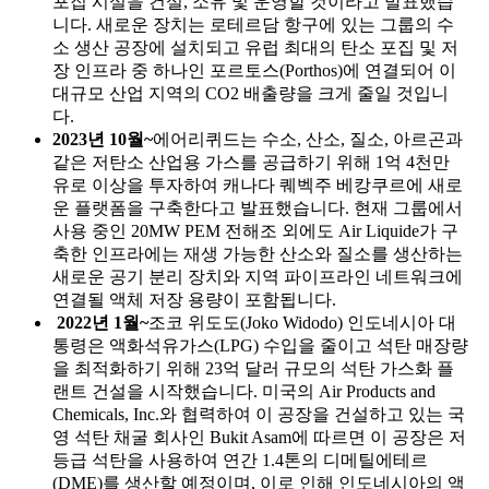
포집 시설을 건설, 소유 및 운영할 것이라고 발표했습
니다. 새로운 장치는 로테르담 항구에 있는 그룹의 수
소 생산 공장에 설치되고 유럽 최대의 탄소 포집 및 저
장 인프라 중 하나인 포르토스(Porthos)에 연결되어 이
대규모 산업 지역의 CO2 배출량을 크게 줄일 것입니
다.
2023년 10월~
에어리퀴드는 수소, 산소, 질소, 아르곤과
같은 저탄소 산업용 가스를 공급하기 위해 1억 4천만
유로 이상을 투자하여 캐나다 퀘벡주 베캉쿠르에 새로
운 플랫폼을 구축한다고 발표했습니다. 현재 그룹에서
사용 중인 20MW PEM 전해조 외에도 Air Liquide가 구
축한 인프라에는 재생 가능한 산소와 질소를 생산하는
새로운 공기 분리 장치와 지역 파이프라인 네트워크에
연결될 액체 저장 용량이 포함됩니다.
2022년 1월~
조코 위도도(Joko Widodo) 인도네시아 대
통령은 액화석유가스(LPG) 수입을 줄이고 석탄 매장량
을 최적화하기 위해 23억 달러 규모의 석탄 가스화 플
랜트 건설을 시작했습니다. 미국의 Air Products and
Chemicals, Inc.와 협력하여 이 공장을 건설하고 있는 국
영 석탄 채굴 회사인 Bukit Asam에 따르면 이 공장은 저
등급 석탄을 사용하여 연간 1.4톤의 디메틸에테르
(DME)를 생산할 예정이며, 이로 인해 인도네시아의 액