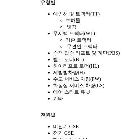
유형별
예인선 및 트랙터(TT)
수하물
뱃짐
푸시백 트랙터(WT)
기존 트랙터
무견인 트랙터
승객 탑승 리프트 및 계단(PBS)
벨트 로더(BL)
하이리프트 로더(HL)
제방빙차량(H)
수도 서비스 차량(PW)
화장실 서비스 차량(LS)
에어 스타트 유닛
기타
전원별
비전기 GSE
전기 GSE