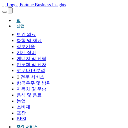
(현재의)
집
산업
보건 의료
화학 및 재료
정보기술
기계 장비
에너지 및 전력
반도체 및 전자
코로나19 분석
전문 서비스
항공우주 및 방위
자동차 및 운송
음식 및 음료
농업
소비재
포장
BFSI
주요 서비스