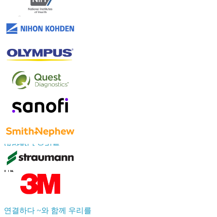
신뢰하다 온라인
연락하다 우리를
US
+1 833 909 2966 ( Toll Free )
UK
+44 808 502 0280 (Toll Free )
APAC
+91 744 740 1245
sales@fortunebusinessinsights.com
연결하다 ~와 함께 우리를