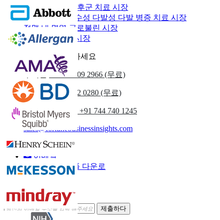
길 라인-바레 증후군 치료 시장
만성 염증성 탈수성 다발성 다발 병증 치료 시장
정맥 내 면역 글로불린 시장
면역 글로불린 시장
우리에게 연락하세요
우리를
+1 833 909 2966 (무료)
영국
+44 808 502 0280 (무료)
(아시아 태평양) +91 744 740 1245
sales@fortunebusinessinsights.com
부르다
이메일
샘플 다운로
드
뉴스레터 구독
제출하다