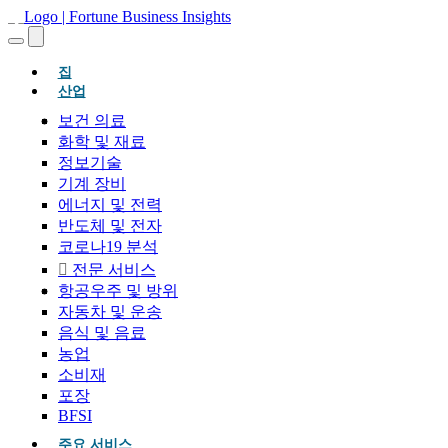
(현재의)
집
산업
보건 의료
화학 및 재료
정보기술
기계 장비
에너지 및 전력
반도체 및 전자
코로나19 분석
전문 서비스
항공우주 및 방위
자동차 및 운송
음식 및 음료
농업
소비재
포장
BFSI
주요 서비스