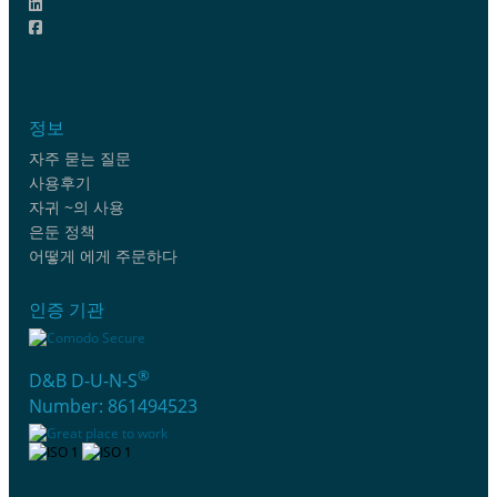
정보
자주 묻는 질문
사용후기
자귀 ~의 사용
은둔 정책
어떻게 에게 주문하다
인증 기관
®
D&B D-U-N-S
Number: 861494523