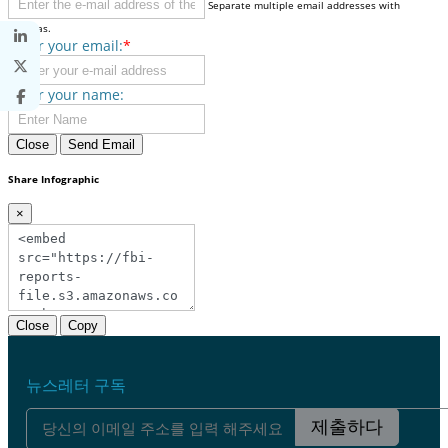
Separate multiple email addresses with
commas.
Enter your email:
*
Enter your name:
Close
Send Email
Share Infographic
×
Close
Copy
뉴스레터 구독
제출하다