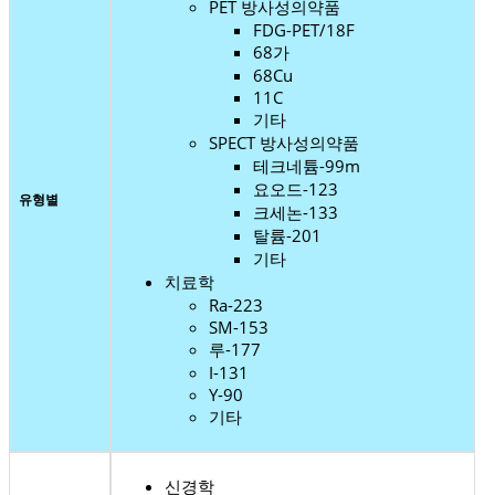
PET 방사성의약품
FDG-PET/18F
68가
68Cu
11C
기타
SPECT 방사성의약품
테크네튬-99m
요오드-123
유형별
크세논-133
탈륨-201
기타
치료학
Ra-223
SM-153
루-177
I-131
Y-90
기타
신경학