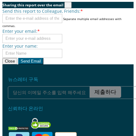
Sharing this report over the email
×
Send this report to Colleague, Friends:
*
Separate multiple email addresses with
commas.
Enter your email:
*
Enter your name:
Close
Send Email
뉴스레터 구독
제출하다
신뢰하다 온라인