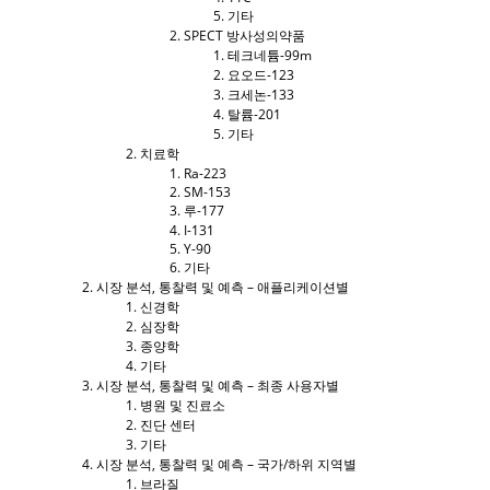
기타
SPECT 방사성의약품
테크네튬-99m
요오드-123
크세논-133
탈륨-201
기타
치료학
Ra-223
SM-153
루-177
I-131
Y-90
기타
시장 분석, 통찰력 및 예측 – 애플리케이션별
신경학
심장학
종양학
기타
시장 분석, 통찰력 및 예측 – 최종 사용자별
병원 및 진료소
진단 센터
기타
시장 분석, 통찰력 및 예측 – 국가/하위 지역별
브라질