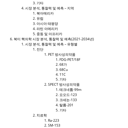
기타
시장 분석, 통찰력 및 예측 – 지역
북아메리카
유럽
아시아 태평양
라틴 아메리카
중동 및 아프리카
북미 핵의학 시장 분석, 통찰력 및 예측(2021-2034년)
시장 분석, 통찰력 및 예측 – 유형별
진단
PET 방사성의약품
FDG-PET/18F
68가
68Cu
11C
기타
SPECT 방사성의약품
테크네튬-99m
요오드-123
크세논-133
탈륨-201
기타
치료학
Ra-223
SM-153