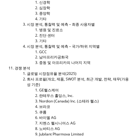
신경학
심장학
종양학
기타
시장 분석, 통찰력 및 예측 – 최종 사용자별
병원 및 진료소
진단 센터
기타
시장 분석, 통찰력 및 예측 – 국가/하위 지역별
GCC
남아프리카공화국
중동 및 아프리카의 나머지 지역
경쟁 분석
글로벌 시장점유율 분석(2025)
회사 프로필(개요, 제품, SWOT 분석, 최근 개발, 전략, 재무(가용
성 기준)
GE헬스케어
란테우스 홀딩스, Inc.
Nordion (Canada) Inc. (소테라 헬스)
브라코
큐륨
바이엘 AG
지멘스 헬시니어스 AG
노바티스 AG
Jubilant Pharmova Limited