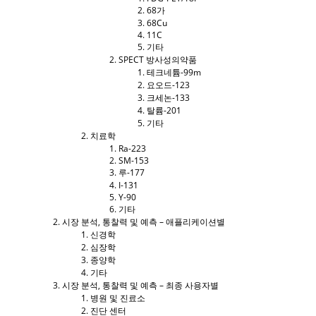
68가
68Cu
11C
기타
SPECT 방사성의약품
테크네튬-99m
요오드-123
크세논-133
탈륨-201
기타
치료학
Ra-223
SM-153
루-177
I-131
Y-90
기타
시장 분석, 통찰력 및 예측 – 애플리케이션별
신경학
심장학
종양학
기타
시장 분석, 통찰력 및 예측 – 최종 사용자별
병원 및 진료소
진단 센터