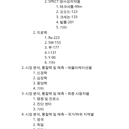
SPECT 방사성의약품
테크네튬-99m
요오드-123
크세논-133
탈륨-201
기타
치료학
Ra-223
SM-153
루-177
I-131
Y-90
기타
시장 분석, 통찰력 및 예측 – 애플리케이션별
신경학
심장학
종양학
기타
시장 분석, 통찰력 및 예측 – 최종 사용자별
병원 및 진료소
진단 센터
기타
시장 분석, 통찰력 및 예측 – 국가/하위 지역별
영국
독일