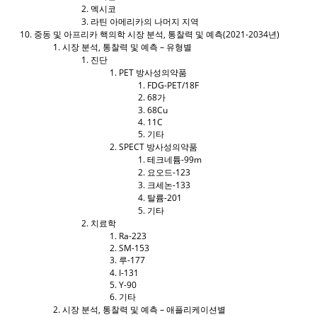
멕시코
라틴 아메리카의 나머지 지역
중동 및 아프리카 핵의학 시장 분석, 통찰력 및 예측(2021-2034년)
시장 분석, 통찰력 및 예측 – 유형별
진단
PET 방사성의약품
FDG-PET/18F
68가
68Cu
11C
기타
SPECT 방사성의약품
테크네튬-99m
요오드-123
크세논-133
탈륨-201
기타
치료학
Ra-223
SM-153
루-177
I-131
Y-90
기타
시장 분석, 통찰력 및 예측 – 애플리케이션별