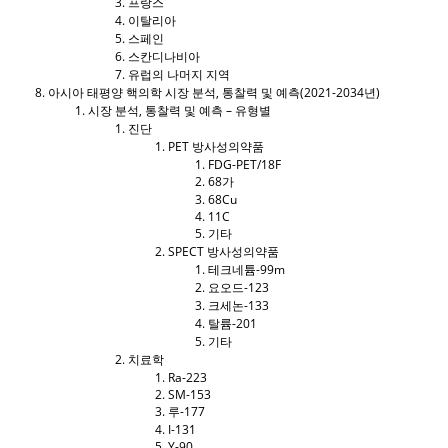
프랑스
이탈리아
스페인
스칸디나비아
유럽의 나머지 지역
아시아 태평양 핵의학 시장 분석, 통찰력 및 예측(2021-2034년)
시장 분석, 통찰력 및 예측 – 유형별
진단
PET 방사성의약품
FDG-PET/18F
68가
68Cu
11C
기타
SPECT 방사성의약품
테크네튬-99m
요오드-123
크세논-133
탈륨-201
기타
치료학
Ra-223
SM-153
루-177
I-131
Y-90