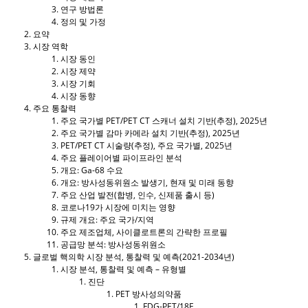
연구 방법론
정의 및 가정
요약
시장 역학
시장 동인
시장 제약
시장 기회
시장 동향
주요 통찰력
주요 국가별 PET/PET CT 스캐너 설치 기반(추정), 2025년
주요 국가별 감마 카메라 설치 기반(추정), 2025년
PET/PET CT 시술량(추정), 주요 국가별, 2025년
주요 플레이어별 파이프라인 분석
개요: Ga-68 수요
개요: 방사성동위원소 발생기, 현재 및 미래 동향
주요 산업 발전(합병, 인수, 신제품 출시 등)
코로나19가 시장에 미치는 영향
규제 개요: 주요 국가/지역
주요 제조업체, 사이클로트론의 간략한 프로필
공급망 분석: 방사성동위원소
글로벌 핵의학 시장 분석, 통찰력 및 예측(2021-2034년)
시장 분석, 통찰력 및 예측 – 유형별
진단
PET 방사성의약품
FDG-PET/18F