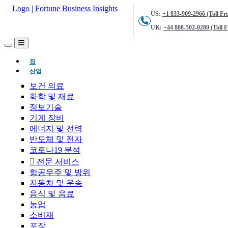
US:
+1 833-909-2966 (Toll Fre
UK:
+44 808-502-0280 (Toll F
(현재의)
집
산업
보건 의료
화학 및 재료
정보기술
기계 장비
에너지 및 전력
반도체 및 전자
코로나19 분석
전문 서비스
항공우주 및 방위
자동차 및 운송
음식 및 음료
농업
소비재
포장