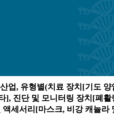
산업, 유형별(치료 장치[기도 양압(
타], 진단 및 모니터링 장치[폐
및 액세서리[마스크, 비강 캐뉼라 및