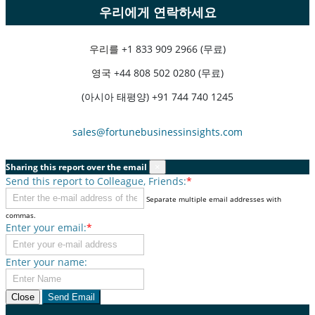
우리에게 연락하세요
우리를
+1 833 909 2966 (무료)
영국
+44 808 502 0280 (무료)
(아시아 태평양) +91 744 740 1245
sales@fortunebusinessinsights.com
Sharing this report over the email
×
Send this report to Colleague, Friends:
*
Separate multiple email addresses with
commas.
Enter your email:
*
Enter your name:
Close
Send Email