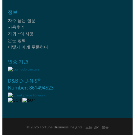
정보
자주 묻는 질문
사용후기
자귀 ~의 사용
은둔 정책
어떻게 에게 주문하다
인증 기관
®
D&B D-U-N-S
Number: 861494523
© 2026 Fortune Business Insights . 모든 권리 보유