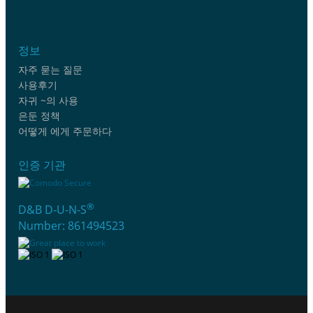
정보
자주 묻는 질문
사용후기
자귀 ~의 사용
은둔 정책
어떻게 에게 주문하다
인증 기관
®
D&B D-U-N-S
Number: 861494523