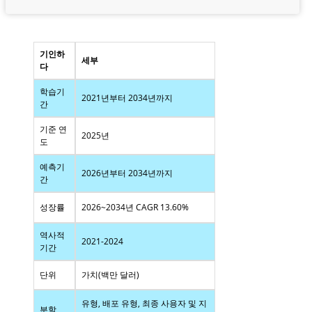
기인하
세부
다
학습기
2021년부터 2034년까지
간
기준 연
2025년
도
예측기
2026년부터 2034년까지
간
성장률
2026~2034년 CAGR 13.60%
역사적
2021-2024
기간
단위
가치(백만 달러)
유형, 배포 유형, 최종 사용자 및 지
분할