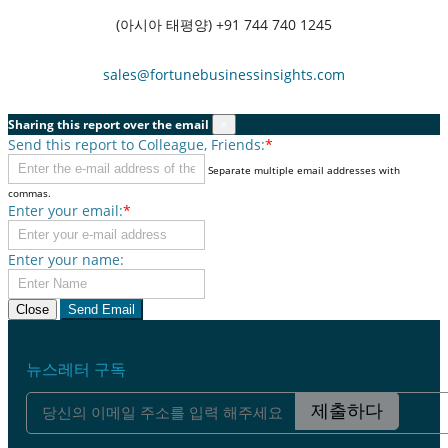
(아시아 태평양) +91 744 740 1245
sales@fortunebusinessinsights.com
Sharing this report over the email
×
Send this report to Colleague, Friends:
*
Separate multiple email addresses with
commas.
Enter your email:
*
Enter your name:
Close
Send Email
뉴스레터 구독
제출하다