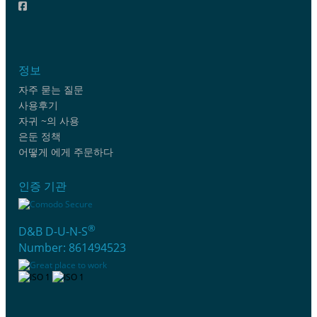
정보
자주 묻는 질문
사용후기
자귀 ~의 사용
은둔 정책
어떻게 에게 주문하다
인증 기관
®
D&B D-U-N-S
Number: 861494523