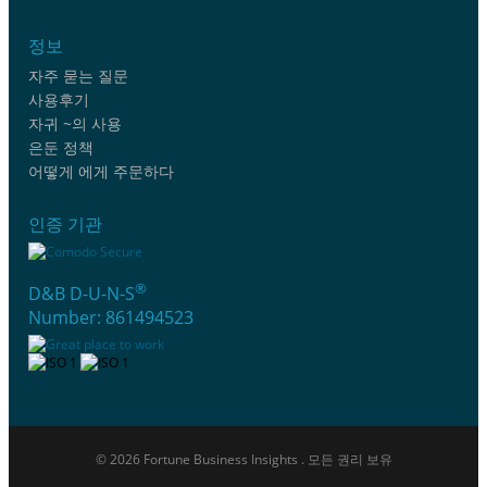
정보
자주 묻는 질문
사용후기
자귀 ~의 사용
은둔 정책
어떻게 에게 주문하다
인증 기관
®
D&B D-U-N-S
Number: 861494523
© 2026 Fortune Business Insights . 모든 권리 보유