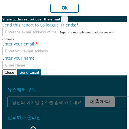
Ok
Sharing this report over the email
×
Send this report to Colleague, Friends:
*
Separate multiple email addresses with
commas.
Enter your email:
*
Enter your name:
Close
Send Email
뉴스레터 구독
제출하다
신뢰하다 온라인