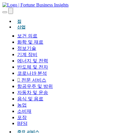
(현재의)
집
산업
보건 의료
화학 및 재료
정보기술
기계 장비
에너지 및 전력
반도체 및 전자
코로나19 분석
전문 서비스
항공우주 및 방위
자동차 및 운송
음식 및 음료
농업
소비재
포장
BFSI
주요 서비스