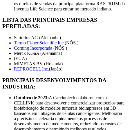
os direitos de vendas da principal plataforma RASTRUM da
Inventia Life Science para entrar no mercado indiano.
LISTA DAS PRINCIPAIS EMPRESAS
PERFILADAS:
Sartorius AG (Alemanha)
Termo Fisher Scientific Inc.
(NÓS.)
Corning Incorporada
(NÓS.)
Merck KGaA (Alemanha)
(EUA)
MIMETAS BV (Holanda)
REPROCELL Inc.
(Japão)
PRINCIPAIS DESENVOLVIMENTOS DA
INDÚSTRIA:
Outubro de 2023:
A Carcinotech colaborou com a
CELLINK para desenvolver e comercializar protocolos para
biofabricação de modelos tumorais bioimpressos em 3D
baseados em linhagens de células cancerígenas. Melhoraria
a precisão e aceleraria rapidamente os processos de
desenvolvimento de medicamentos, reduzindo os custos de
desenvolvimento e permitindo melhores resultados.