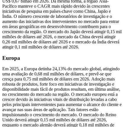
US$ 0,67 bilhão em 2026. Da mesma forma, a região Ásia-
Pacífico manteve o CAGR mais rápido devido às crescentes
iniciativas de pesquisa em países-chave como China, Japão e
Índia. O número crescente de laboratórios de investigação e o
aumento das iniciativas dos intervenientes no mercado para entrar
em áreas geográficas em desenvolvimento contribuem para o
crescimento da região. O mercado do Japão deverá atingir 0,15 mil
milhões de dólares até 2026, o mercado da China deverá atingir
0,26 mil milhões de dólares até 2026 e o ​​mercado da Índia deverá
atingir 0,1 mil milhões de dólares até 2026.
Europa
Em 2025, a Europa detinha 24,13% do mercado global, atingindo
uma avaliação de 0,68 mil milhões de dólares, e prevê-se que
cresça para 0,75 mil milhões de dólares em 2026. Adoção mais
robusta de produtos, forte foco em iniciativas de investigação e
disponibilidade mais fácil de produtos resultam, em última análise,
no crescimento do mercado na região. O mercado europeu está a
crescer devido às iniciativas vitais de distribuição levadas a cabo
pelos principais intervenientes para aumentar o alcance do cliente e
avançar nas suas áreas de aplicação. Tais fatores estão
impulsionando o crescimento do mercado. O mercado do Reino
Unido deverá atingir 0,15 mil milhões de dólares até 2026,
enquanto o mercado alemão deverá atingir 0,18 mil milhões de