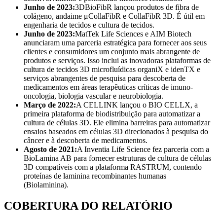
Junho de 2023:
3DBioFibR lançou produtos de fibra de
colágeno, andaime μCollaFibR e CollaFibR 3D. É útil em
engenharia de tecidos e cultura de tecidos.
Junho de 2023:
MatTek Life Sciences e AIM Biotech
anunciaram uma parceria estratégica para fornecer aos seus
clientes e consumidores um conjunto mais abrangente de
produtos e serviços. Isso inclui as inovadoras plataformas de
cultura de tecidos 3D microfluídicas organiX e idenTX e
serviços abrangentes de pesquisa para descoberta de
medicamentos em áreas terapêuticas críticas de imuno-
oncologia, biologia vascular e neurobiologia.
Março de 2022:
A CELLINK lançou o BIO CELLX, a
primeira plataforma de biodistribuição para automatizar a
cultura de células 3D. Ele elimina barreiras para automatizar
ensaios baseados em células 3D direcionados à pesquisa do
câncer e à descoberta de medicamentos.
Agosto de 2021:
A Inventia Life Science fez parceria com a
BioLamina AB para fornecer estruturas de cultura de células
3D compatíveis com a plataforma RASTRUM, contendo
proteínas de laminina recombinantes humanas
(Biolaminina).
COBERTURA DO RELATÓRIO