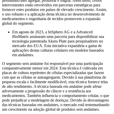
permitindo-lhes agregar, proliferar e migrar. Além disso, certos
intervenientes estão envolvidos em parcerias estratégicas para
fornecer estes produtos em países de elevado crescimento. Assim,
o uso robusto e a aplicação desta técnica no desenvolvimento de
medicamentos e engenharia de tecidos promovem a expansão
global do segmento.
Em agosto de 2023, a InSphero AG e a Advanced
BioMatrix assinaram uma parceria para disponibilizar sua
tecnologia patenteada Akura Plate para pesquisadores no
mercado dos EUA. Esta iniciativa expandiria a gama de
aplicações destas culturas celulares em modelos baseados
em andaimes.
O segmento sem andaime foi responsável por uma participação
comparativamente menor em 2024. Esta técnica é cultivada em
placas de cultura repelentes de células especializadas que fazem
com que as células se autoagreguem. Devido à sua plataforma de
pequena escala e facilmente modificável, esta técnica fornece telas
de alto rendimento. A técnica baseada em andaime pode afetar
adversamente a progressão do câncer e a resistência aos
medicamentos. Também influencia o comportamento celular, o que
pode prejudicar a modelagem de doenças. Devido às desvantagens
das técnicas baseadas em andaimes, o mercado está testemunhando
um crescimento na adoção global de produtos sem andaimes.