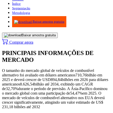
Índice
Segmentação
Metodologia
Infográficos
Baixar amostra gratuita
Baixar amostra gratuita
Comprar agora
PRINCIPAIS INFORMAÇÕES DE
MERCADO
O tamanho do mercado global de veículos de combustível
alternativo foi avaliado em dólares americanos
710,76
bilhão em
2025 e deverá crescer de USD
894,84
bilhões em 2026 para dólares
americanos
8.626,54
bilhão até 2034, exibindo um CAGR
de
32,70%
durante o período de previsão. A Ásia-Pacífico dominou
o mercado global com uma participação de
54,47%
em 2025. O
mercado de veículos de combustível alternativo nos EUA deverá
crescer significativamente, atingindo um valor estimado de US$
231,18 bilhões até 2032