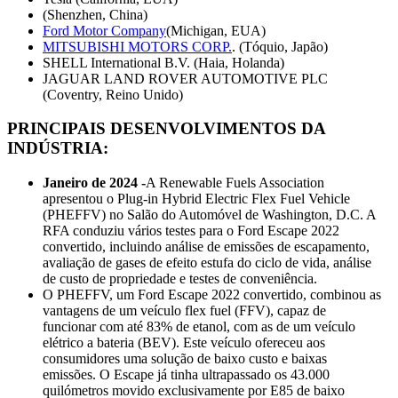
(Shenzhen, China)
Ford Motor Company
(Michigan, EUA)
MITSUBISHI MOTORS CORP.
. (Tóquio, Japão)
SHELL International B.V. (Haia, Holanda)
JAGUAR LAND ROVER AUTOMOTIVE PLC
(Coventry, Reino Unido)
PRINCIPAIS DESENVOLVIMENTOS DA
INDÚSTRIA:
Janeiro de 2024 -
A Renewable Fuels Association
apresentou o Plug-in Hybrid Electric Flex Fuel Vehicle
(PHEFFV) no Salão do Automóvel de Washington, D.C. A
RFA conduziu vários testes para o Ford Escape 2022
convertido, incluindo análise de emissões de escapamento,
avaliação de gases de efeito estufa do ciclo de vida, análise
de custo de propriedade e testes de conveniência.
O PHEFFV, um Ford Escape 2022 convertido, combinou as
vantagens de um veículo flex fuel (FFV), capaz de
funcionar com até 83% de etanol, com as de um veículo
elétrico a bateria (BEV). Este veículo ofereceu aos
consumidores uma solução de baixo custo e baixas
emissões. O Escape já tinha ultrapassado os 43.000
quilómetros movido exclusivamente por E85 de baixo