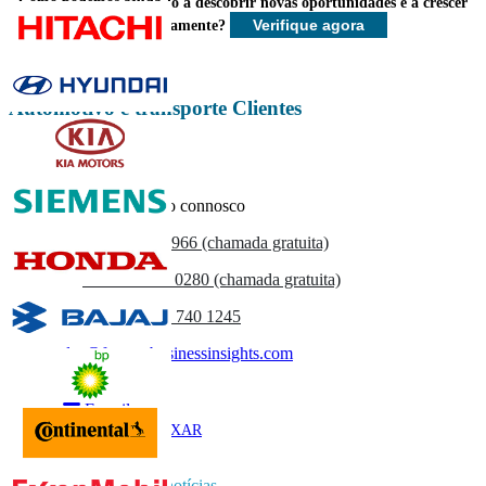
Como podemos ajudá-lo a descobrir novas oportunidades e a crescer
Personalizar agora
Verifique agora
mais rapidamente?
Automotivo e transporte Clientes
Entre em contacto connosco
US
+1 833 909 2966 (chamada gratuita)
UK
+44 808 502 0280 (chamada gratuita)
(APAC) +91 744 740 1245
sales@fortunebusinessinsights.com
Chamado
E-mail
BAIXAR
AMOSTRA
Subscrever boletim de notícias