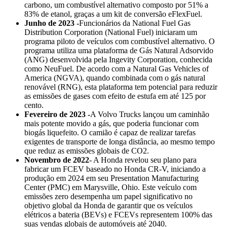
carbono, um combustível alternativo composto por 51% a
83% de etanol, graças a um kit de conversão eFlexFuel.
Junho de 2023 -
Funcionários da National Fuel Gas
Distribution Corporation (National Fuel) iniciaram um
programa piloto de veículos com combustível alternativo. O
programa utiliza uma plataforma de Gás Natural Adsorvido
(ANG) desenvolvida pela Ingevity Corporation, conhecida
como NeuFuel. De acordo com a Natural Gas Vehicles of
America (NGVA), quando combinada com o gás natural
renovável (RNG), esta plataforma tem potencial para reduzir
as emissões de gases com efeito de estufa em até 125 por
cento.
Fevereiro de 2023 -
A Volvo Trucks lançou um caminhão
mais potente movido a gás, que poderia funcionar com
biogás liquefeito. O camião é capaz de realizar tarefas
exigentes de transporte de longa distância, ao mesmo tempo
que reduz as emissões globais de CO2.
Novembro de 2022
- A Honda revelou seu plano para
fabricar um FCEV baseado no Honda CR-V, iniciando a
produção em 2024 em seu Presentation Manufacturing
Center (PMC) em Marysville, Ohio. Este veículo com
emissões zero desempenha um papel significativo no
objetivo global da Honda de garantir que os veículos
elétricos a bateria (BEVs) e FCEVs representem 100% das
suas vendas globais de automóveis até 2040.