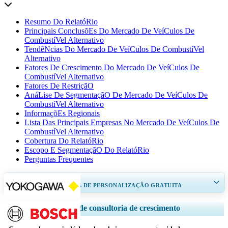
Resumo Do RelatóRio
Principais ConclusõEs Do Mercado De VeíCulos De
CombustíVel Alternativo
TendêNcias Do Mercado De VeíCulos De CombustíVel
Alternativo
Fatores De Crescimento Do Mercado De VeíCulos De
CombustíVel Alternativo
Fatores De RestriçãO
AnáLise De SegmentaçãO De Mercado De VeíCulos De
CombustíVel Alternativo
InformaçõEs Regionais
Lista Das Principais Empresas No Mercado De VeíCulos De
CombustíVel Alternativo
Cobertura Do RelatóRio
Escopo E SegmentaçãO Do RelatóRio
Perguntas Frequentes
RECEBA DE 30 A 60
horas
DE PERSONALIZAÇÃO GRATUITA
Ampliar a cobertura regional e por país, Análise de segmentos, Perfis de
Serviços de consultoria de crescimento
empresas, Benchmarking competitivo, e insights sobre o usuário final.