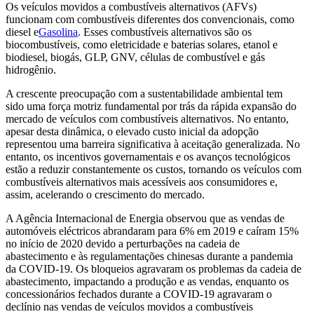
Os veículos movidos a combustíveis alternativos (AFVs)
funcionam com combustíveis diferentes dos convencionais, como
diesel e
Gasolina
. Esses combustíveis alternativos são os
biocombustíveis, como eletricidade e baterias solares, etanol e
biodiesel, biogás, GLP, GNV, células de combustível e gás
hidrogênio.
A crescente preocupação com a sustentabilidade ambiental tem
sido uma força motriz fundamental por trás da rápida expansão do
mercado de veículos com combustíveis alternativos. No entanto,
apesar desta dinâmica, o elevado custo inicial da adopção
representou uma barreira significativa à aceitação generalizada. No
entanto, os incentivos governamentais e os avanços tecnológicos
estão a reduzir constantemente os custos, tornando os veículos com
combustíveis alternativos mais acessíveis aos consumidores e,
assim, acelerando o crescimento do mercado.
A Agência Internacional de Energia observou que as vendas de
automóveis eléctricos abrandaram para 6% em 2019 e caíram 15%
no início de 2020 devido a perturbações na cadeia de
abastecimento e às regulamentações chinesas durante a pandemia
da COVID-19. Os bloqueios agravaram os problemas da cadeia de
abastecimento, impactando a produção e as vendas, enquanto os
concessionários fechados durante a COVID-19 agravaram o
declínio nas vendas de veículos movidos a combustíveis