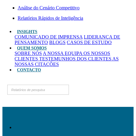
Análise do Cenário Competitivo
Relatórios Rápidos de Inteligência
INSIGHTS
COMUNICADO DE IMPRENSA
LIDERANÇA DE
PENSAMENTO
BLOGS
CASOS DE ESTUDO
QUEM SOMOS
SOBRE NÓS
A NOSSA EQUIPA
OS NOSSOS
CLIENTES
TESTEMUNHOS DOS CLIENTES
AS
NOSSAS CITAÇÕES
CONTACTO