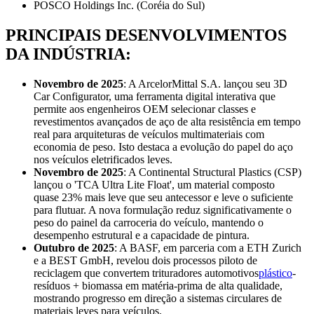
POSCO Holdings Inc. (Coréia do Sul)
PRINCIPAIS DESENVOLVIMENTOS
DA INDÚSTRIA:
Novembro de 2025
: A ArcelorMittal S.A. lançou seu 3D
Car Configurator, uma ferramenta digital interativa que
permite aos engenheiros OEM selecionar classes e
revestimentos avançados de aço de alta resistência em tempo
real para arquiteturas de veículos multimateriais com
economia de peso. Isto destaca a evolução do papel do aço
nos veículos eletrificados leves.
Novembro de 2025
: A Continental Structural Plastics (CSP)
lançou o 'TCA Ultra Lite Float', um material composto
quase 23% mais leve que seu antecessor e leve o suficiente
para flutuar. A nova formulação reduz significativamente o
peso do painel da carroceria do veículo, mantendo o
desempenho estrutural e a capacidade de pintura.
Outubro de 2025
: A BASF, em parceria com a ETH Zurich
e a BEST GmbH, revelou dois processos piloto de
reciclagem que convertem trituradores automotivos
plástico
-
resíduos + biomassa em matéria-prima de alta qualidade,
mostrando progresso em direção a sistemas circulares de
materiais leves para veículos.