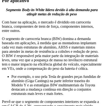
Por aplicativo
Segmento Body-in-White lidera devido à alta demanda para
atingir metas de redução de peso
Com base na aplicação, o mercado é dividido em carroceria
branca, componentes de trem de força, componentes internos,
entre outros.
O segmento de carroceria branca (BIW) domina a demanda
baseada em aplicações, à medida que as montadoras implantam
cada vez mais estruturas de alumínio, AHSS e materiais mistos
para atender às metas de resistência a colisões e redução de peso.
O BIW é responsável pela maior parte da integração de materiais
leves, uma vez que a poupança de massa no invólucro estrutural
tem o maior impacto na eficiência global do veículo, especialmente
em VEs, onde a compensação do peso da bateria é crítica.
Por exemplo, o uso pela Tesla de grandes peças fundidas de
alumínio (Giga Castings) na parte inferior traseira do
Modelo Y e as estratégias BIW multimateriais da Toyota
destacam a mudança contínua em direção a conjuntos
estruturais mais leves e mais fortes.
Prevê-se que o segmento de componentes interiores se expanda a
um CAGR de 4,2%, apresentando o crescimento mais rápido