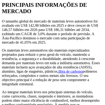
PRINCIPAIS INFORMAÇÕES DE
MERCADO
O tamanho global do mercado de materiais leves automotivos foi
avaliado em US$ 142,98 bilhões em 2025 e deve crescer de US$
146,57 bilhões em 2026 para US$ 186,31 bilhões até 2034,
exibindo um CAGR de 3,0% durante o período de previsão. A
Ásia-Pacífico dominou o mercado com uma participação de
mercado de 41,05% em 2025.
Os materiais leves automotivos são materiais especializados
projetados para reduzir o peso geral do veículo, mantendo a
resistência, a segurança e a durabilidade, atendendo à crescente
demanda por materiais leves em toda a indústria automotiva. Esses
materiais incluem aços avançados de alta resistência (AHSS),
alumínio, ligas de magnésio, plásticos,
fibra de carbono
polímeros
reforçados, compósitos e outros metais não ferrosos. O seu
objectivo principal é a redução de peso sem comprometer a
integridade estrutural.
Ao integrar materiais leves nos principais sistemas do veículo,
como carroceria, chassi, suspensão e interiores, as montadoras
podem obter maior eficiência de combustível, melhor desempenho
e melhor conformidade regulatória. À medida que os