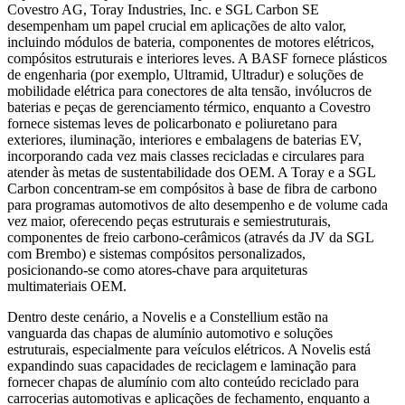
Covestro AG, Toray Industries, Inc. e SGL Carbon SE
desempenham um papel crucial em aplicações de alto valor,
incluindo módulos de bateria, componentes de motores elétricos,
compósitos estruturais e interiores leves. A BASF fornece plásticos
de engenharia (por exemplo, Ultramid, Ultradur) e soluções de
mobilidade elétrica para conectores de alta tensão, invólucros de
baterias e peças de gerenciamento térmico, enquanto a Covestro
fornece sistemas leves de policarbonato e poliuretano para
exteriores, iluminação, interiores e embalagens de baterias EV,
incorporando cada vez mais classes recicladas e circulares para
atender às metas de sustentabilidade dos OEM. A Toray e a SGL
Carbon concentram-se em compósitos à base de fibra de carbono
para programas automotivos de alto desempenho e de volume cada
vez maior, oferecendo peças estruturais e semiestruturais,
componentes de freio carbono-cerâmicos (através da JV da SGL
com Brembo) e sistemas compósitos personalizados,
posicionando-se como atores-chave para arquiteturas
multimateriais OEM.
Dentro deste cenário, a Novelis e a Constellium estão na
vanguarda das chapas de alumínio automotivo e soluções
estruturais, especialmente para veículos elétricos. A Novelis está
expandindo suas capacidades de reciclagem e laminação para
fornecer chapas de alumínio com alto conteúdo reciclado para
carrocerias automotivas e aplicações de fechamento, enquanto a