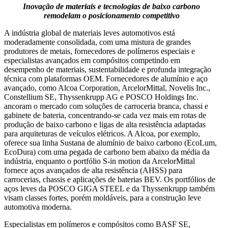
Inovação de materiais e tecnologias de baixo carbono
remodelam o posicionamento competitivo
A indústria global de materiais leves automotivos está
moderadamente consolidada, com uma mistura de grandes
produtores de metais, fornecedores de polímeros especiais e
especialistas avançados em compósitos competindo em
desempenho de materiais, sustentabilidade e profunda integração
técnica com plataformas OEM. Fornecedores de alumínio e aço
avançado, como Alcoa Corporation, ArcelorMittal, Novelis Inc.,
Constellium SE, Thyssenkrupp AG e POSCO Holdings Inc.
ancoram o mercado com soluções de carroceria branca, chassi e
gabinete de bateria, concentrando-se cada vez mais em rotas de
produção de baixo carbono e ligas de alta resistência adaptadas
para arquiteturas de veículos elétricos. A Alcoa, por exemplo,
oferece sua linha Sustana de alumínio de baixo carbono (EcoLum,
EcoDura) com uma pegada de carbono bem abaixo da média da
indústria, enquanto o portfólio S-in motion da ArcelorMittal
fornece aços avançados de alta resistência (AHSS) para
carrocerias, chassis e aplicações de baterias BEV. Os portfólios de
aços leves da POSCO GIGA STEEL e da Thyssenkrupp também
visam classes fortes, porém moldáveis, para a construção leve
automotiva moderna.
Especialistas em polímeros e compósitos como BASF SE,