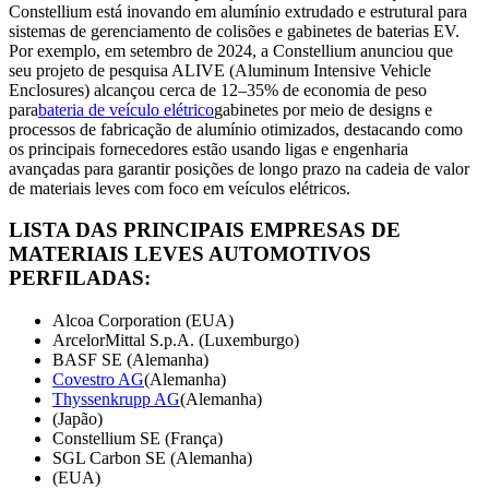
Constellium está inovando em alumínio extrudado e estrutural para
sistemas de gerenciamento de colisões e gabinetes de baterias EV.
Por exemplo, em setembro de 2024, a Constellium anunciou que
seu projeto de pesquisa ALIVE (Aluminum Intensive Vehicle
Enclosures) alcançou cerca de 12–35% de economia de peso
para
bateria de veículo elétrico
gabinetes por meio de designs e
processos de fabricação de alumínio otimizados, destacando como
os principais fornecedores estão usando ligas e engenharia
avançadas para garantir posições de longo prazo na cadeia de valor
de materiais leves com foco em veículos elétricos.
LISTA DAS PRINCIPAIS EMPRESAS DE
MATERIAIS LEVES AUTOMOTIVOS
PERFILADAS:
Alcoa Corporation (EUA)
ArcelorMittal S.p.A. (Luxemburgo)
BASF SE (Alemanha)
Covestro AG
(Alemanha)
Thyssenkrupp AG
(Alemanha)
(Japão)
Constellium SE (França)
SGL Carbon SE (Alemanha)
(EUA)