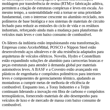
moldagem por transferência de resina (RTM) e fabricação aditiva,
permitem a criação de estruturas complexas e leves em escala. Ao
mesmo tempo, a sustentabilidade está a tornar-se uma prioridade
fundamental, com o interesse crescente no alumínio reciclado, nos
polímeros de base biológica e nos sistemas de materiais de circuito
fechado para reduzir as emissões do ciclo de vida e os resíduos
industriais, reforçando ainda mais a mudança para plataformas de
veículos mais leves e com baixo consumo de combustível.
Os líderes da indústria estão impulsionando esta transformação.
Empresas como ArcelorMittal, POSCO e Nippon Steel estão
desenvolvendo aços ultraleves e de alta resistência adaptados para
arquiteturas de veículos elétricos. Novelis, Hydro e Constellium
estão expandindo soluções de alumínio para carrocerias brancas e
peças estruturais para atender à demanda global por materiais
automotivos leves. A BASF e a Covestro estão avançando em
plásticos de engenharia e compósitos poliméricos para interiores
leves e componentes de gerenciamento térmico, ajudando as
montadoras a cumprir metas de melhoria de eficiência de
combustível. Enquanto isso, a Toray Industries e a Teijin
continuam liderando a inovação em fibra de carbono e compósitos
termoplásticos, fornecendo materiais de alto desempenho para
veículos de luxo e de mercado de massa com baixo consumo de
combustível.