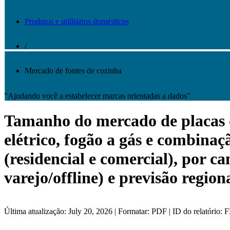
Produtos e utilitários domésticos
/
Mercado de fontes de cozinha
"Ajudando você a estabelecer marcas orientadas a dados"
Tamanho do mercado de placas de
elétrico, fogão a gás e combinaçã
(residencial e comercial), por ca
varejo/offline) e previsão region
Última atualização: July 20, 2026 | Formatar: PDF | ID do relatório: