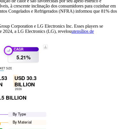
uição de calor e são favorecidas por seu apelo estético e
veis, à crescente inclinação dos consumidores para cozinhar em
mentos Congelados e Refrigerados (NFRA) informou que 81% dos
oup Corporation e LG Electronics Inc. Esses players se
de 2024, a LG Electronics (LG), revelou
utensílios de