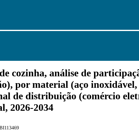
 cozinha, análise de participação
o), por material (aço inoxidável,
nal de distribuição (comércio elet
al, 2026-2034
 FBI113469