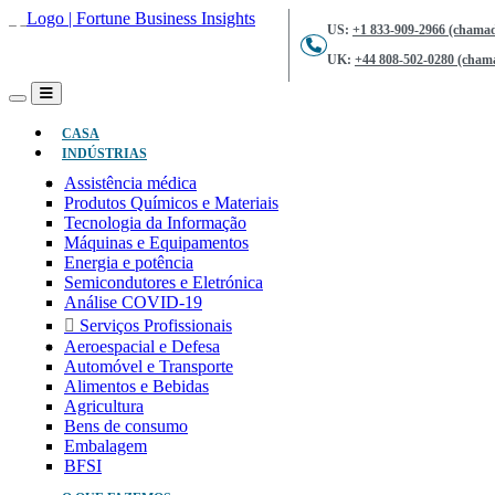
US:
+1 833-909-2966 (chamad
UK:
+44 808-502-0280 (chama
(ATUAL)
CASA
INDÚSTRIAS
Assistência médica
Produtos Químicos e Materiais
Tecnologia da Informação
Máquinas e Equipamentos
Energia e potência
Semicondutores e Eletrónica
Análise COVID-19
Serviços Profissionais
Aeroespacial e Defesa
Automóvel e Transporte
Alimentos e Bebidas
Agricultura
Bens de consumo
Embalagem
BFSI