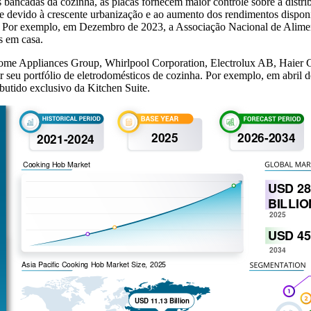
s bancadas da cozinha, as placas fornecem maior controle sobre a distrib
 devido à crescente urbanização e ao aumento dos rendimentos disponí
s. Por exemplo, em Dezembro de 2023, a Associação Nacional de Ali
s em casa.
me Appliances Group, Whirlpool Corporation, Electrolux AB, Haier Gr
 seu portfólio de eletrodomésticos de cozinha. Por exemplo, em abril 
butido exclusivo da Kitchen Suite.